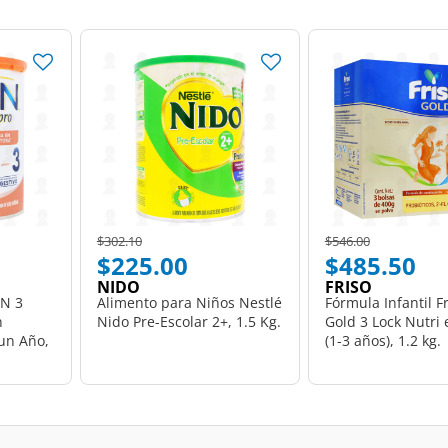
Price reduced from
to
Price reduced from
to
$302.10
$546.00
$225.00
$485.50
NIDO
FRISO
AN 3
Alimento para Niños Nestlé
Fórmula Infantil Fr
n
Nido Pre-Escolar 2+, 1.5 Kg.
Gold 3 Lock Nutri 
 un Año,
(1-3 años), 1.2 kg.