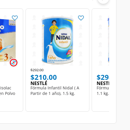
Price reduced from
to
$292.00
$210.00
$294.00
NESTLÉ
NESTLÉ
isolac
Fórmula Infantil Nidal ( A
Fórmula Infantil 
en Polvo
Partir de 1 año), 1.5 kg.
1.1 kg.