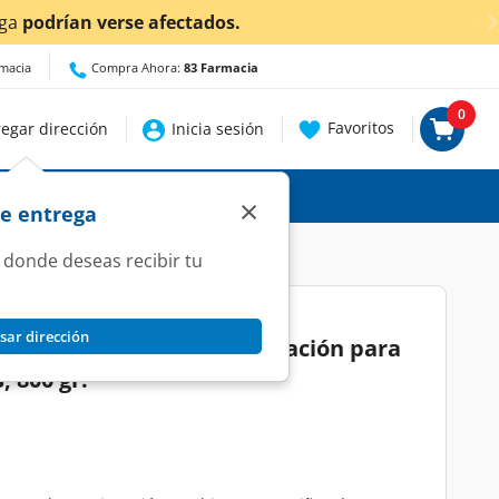
ascalientes!
Da
clic aquí
para conocer detalles.
rmacia
Compra Ahora:
83 Farmacia
0
Favoritos
egar dirección
Inicia sesión
×
de entrega
 donde deseas recibir tu
sar dirección
recelac Firstep de Continuación para
, 800 gr.