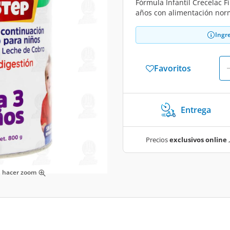
Fórmula Infantil Crecelac F
años con alimentación norm
Ingr
Favoritos
Entrega
Precios
exclusivos online
,
ra hacer zoom