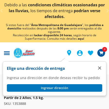
< div class="carousel-inner">
ciones climáticas ocasionadas por
¡Ahora también e
tiempos de entrega
podrían verse
afectados.
Si estas fuera del "
Área Metropolitana de Guadalajara
", los
pedidos a
domicilio
realizados después de las
8:00 pm
serán entregados al día
siguiente.
Recolección en
locker disponible 24 horas
, según horario de
SuperFarmacia. Consulta más detalles
aquí
0
×
Elige una dirección de entrega
Ingresa una dirección en donde deseas recibir tu pedido
Super
Bebés
Fórmulas Infantiles
Crecimiento
Ingresar dirección
ENFAGROW
Fórmula Infantil Enfagrow Premium Pro Select Etapa 4 A
Partir de 2 Años, 1.5 kg.
SKU:
1353888