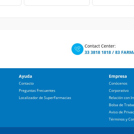
Contact Center:
33 3818 1818
/
83 FARM
Ayuda
Empresa
Contacto
Conócenos
Preguntas Frecuentes
Corporativo
Localizador de SuperFarmacias
Relación con In
Bolsa de Traba
Aviso de Priva
Términos y Co