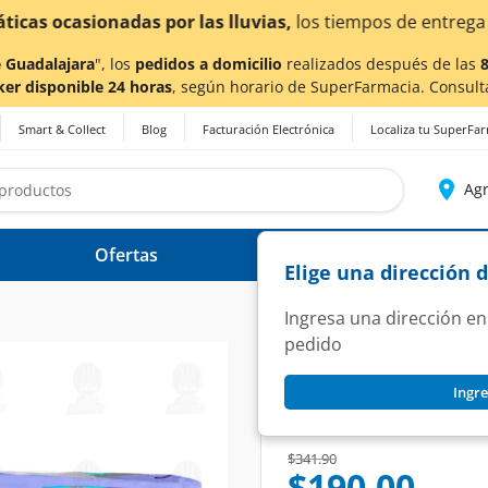
a también en Aguascalientes!
Da
clic aquí
para conocer de
 Guadalajara
", los
pedidos a domicilio
realizados después de las
ker disponible 24 horas
, según horario de SuperFarmacia. Consult
Smart & Collect
Blog
Facturación Electrónica
Localiza tu SuperFa
Agr
Ofertas
Ayuda
Elige una dirección 
Ingresa una dirección en
pedido
BBTIPS
Ingre
Pañal Bbtips Sensi
SKU:
1304925
Price reduced from
to
$341.90
$190.00