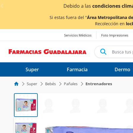
< div class="carousel-inner">
¡Ahor
Si estas fuera del "
Área Metropolitana de
Recolección en
loc
Servicios Médicos
Foto Impresiones
Super
Farmacia
Dermo
Super
Bebés
Pañales
Entrenadores