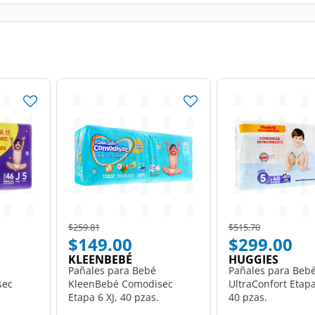
Price reduced from
to
Price reduced from
to
$259.81
$515.70
$149.00
$299.00
KLEENBEBÉ
HUGGIES
Pañales para Bebé
Pañales para Beb
sec
KleenBebé Comodisec
UltraConfort Etapa
Etapa 6 XJ, 40 pzas.
40 pzas.