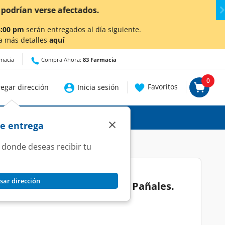
talles.
8:00 pm
serán entregados al día siguiente.
a más detalles
aquí
rmacia
Compra Ahora:
83 Farmacia
0
Favoritos
egar dirección
Inicia sesión
×
de entrega
 donde deseas recibir tu
sar dirección
tive Talla 7 XXL Grande, 40 Pañales.