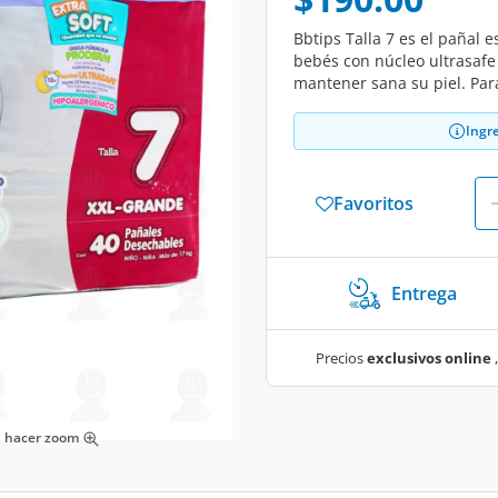
Bbtips Talla 7 es el pañal 
bebés con núcleo ultrasafe
mantener sana su piel. Par
Ingr
Favoritos
Entrega
Precios
exclusivos online
,
ra hacer zoom