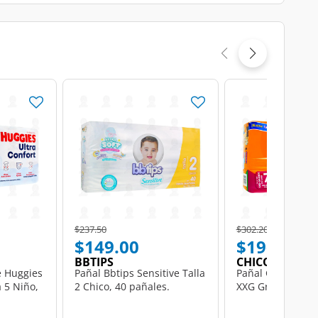
Price reduced from
to
Price reduced from
to
$237.50
$302.20
$149.00
$196.00
BBTIPS
CHICOLASTIC
é Huggies
Pañal Bbtips Sensitive Talla
Pañal Chicolastic
 5 Niño,
2 Chico, 40 pañales.
XXG Grande, 40 P