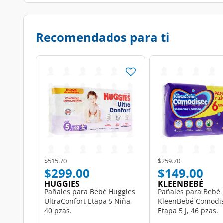
Recomendados para ti
Price reduced from
to
Price reduced from
to
$515.70
$259.70
$299.00
$149.00
HUGGIES
KLEENBEBÉ
Pañales para Bebé Huggies
Pañales para Bebé
UltraConfort Etapa 5 Niña,
KleenBebé Comodi
40 pzas.
Etapa 5 J, 46 pzas.