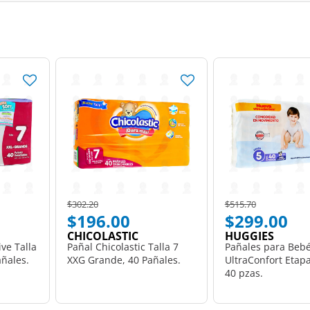
Price reduced from
to
Price reduced from
to
$302.20
$515.70
$196.00
$299.00
CHICOLASTIC
HUGGIES
ive Talla
Pañal Chicolastic Talla 7
Pañales para Beb
añales.
XXG Grande, 40 Pañales.
UltraConfort Etapa
40 pzas.