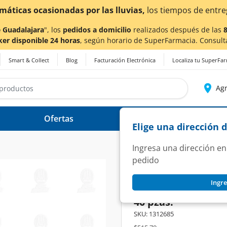
imáticas ocasionadas por las lluvias,
los tiempos de entre
 Guadalajara
", los
pedidos a domicilio
realizados después de las
ker disponible 24 horas
, según horario de SuperFarmacia. Consult
Smart & Collect
Blog
Facturación Electrónica
Localiza tu SuperFa
Agr
Ofertas
Ayuda
Elige una dirección 
Ingresa una dirección en
pedido
HUGGIES
Ingre
Pañales para Bebé
40 pzas.
SKU:
1312685