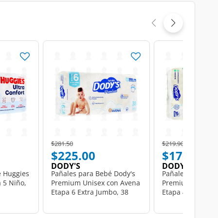
Price reduced from
to
Price reduced from
to
$281.50
$219.90
$225.00
$176.00
DODY'S
DODY'S
é Huggies
Pañales para Bebé Dody's
Pañales para Beb
 5 Niño,
Premium Unisex con Avena
Premium Unisex 
Etapa 6 Extra Jumbo, 38
Etapa 4 Grande, 
pzas.