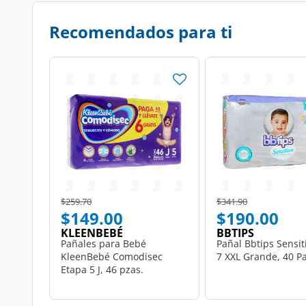
Recomendados para ti
Price reduced from
to
Price reduced from
to
$259.70
$341.90
$149.00
$190.00
KLEENBEBÉ
BBTIPS
Pañales para Bebé
Pañal Bbtips Sensit
KleenBebé Comodisec
7 XXL Grande, 40 P
Etapa 5 J, 46 pzas.