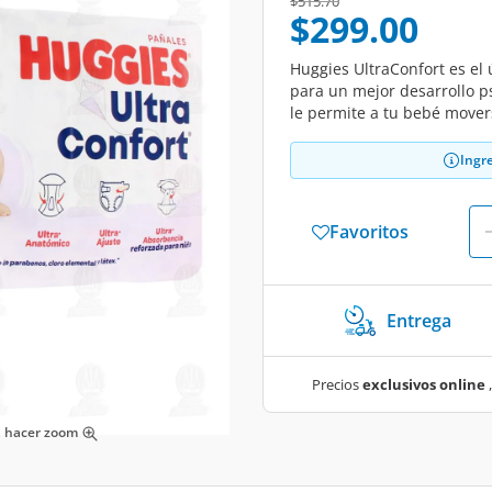
Price reduced from
to
$515.70
$299.00
Huggies UltraConfort es el
para un mejor desarrollo p
le permite a tu bebé moverse
Ingr
Favoritos
Entrega
Precios
exclusivos online
,
ra hacer zoom