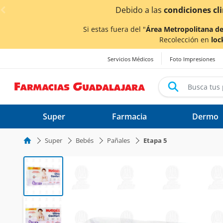
< div class="carousel-inner">
Debido a las
condiciones cl
Si estas fuera del "
Área Metropolitana de
Recolección en
loc
Servicios Médicos
Foto Impresiones
Super
Farmacia
Dermo
Super
Bebés
Pañales
Etapa 5