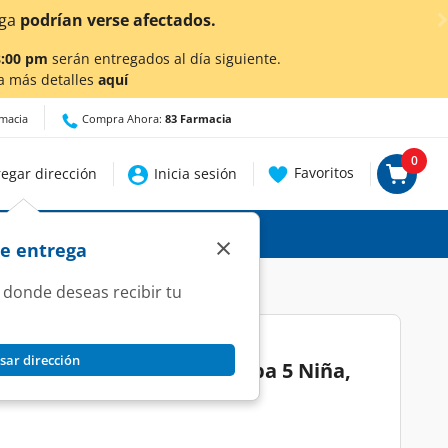
ga
podrían verse afectados.
8:00 pm
serán entregados al día siguiente.
a más detalles
aquí
rmacia
Compra Ahora:
83 Farmacia
0
Favoritos
egar dirección
Inicia sesión
×
de entrega
 donde deseas recibir tu
sar dirección
 Huggies UltraConfort Etapa 5 Niña,