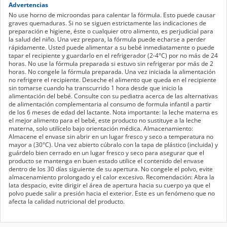
Advertencias
No use horno de microondas para calentar la fórmula. Esto puede causar
graves quemaduras. Si no se siguen estrictamente las indicaciones de
preparación e higiene, éste o cualquier otro alimento, es perjudicial para
la salud del niño. Una vez prepara, la fórmula puede echarse a perder
rápidamente. Usted puede alimentar a su bebé inmediatamente o puede
tapar el recipiente y guardarlo en el refrigerador (2-4°C) por no más de 24
horas. No use la fórmula preparada si estuvo sin refrigerar por más de 2
horas. No congele la fórmula preparada. Una vez iniciada la alimentación
no refrigere el recipiente. Deseche el alimento que queda en el recipiente
sin tomarse cuando ha transcurrido 1 hora desde que inicio la
alimentación del bebé. Consulte con su pediatra acerca de las alternativas
de alimentación complementaria al consumo de formula infantil a partir
de los 6 meses de edad del lactante. Nota importante: la leche materna es
el mejor alimento para el bebé, este producto no sustituye a la leche
materna, solo utilícelo bajo orientación médica. Almacenamiento:
Almacene el envase sin abrir en un lugar fresco y seco a temperatura no
mayor a (30°C). Una vez abierto cúbralo con la tapa de plástico (incluida) y
guárdelo bien cerrado en un lugar fresco y seco para asegurar que el
producto se mantenga en buen estado utilice el contenido del envase
dentro de los 30 días siguiente de su apertura. No congele el polvo, evite
almacenamiento prolongado y el calor excesivo. Recomendación: Abra la
lata despacio, evite dirigir el área de apertura hacia su cuerpo ya que el
polvo puede salir a presión hacia el exterior. Este es un fenómeno que no
afecta la calidad nutricional del producto.