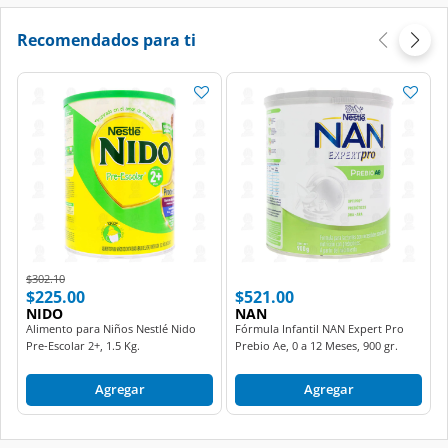
Recomendados para ti
Price reduced from
to
$302.10
$225.00
$521.00
NIDO
NAN
Alimento para Niños Nestlé Nido
Fórmula Infantil NAN Expert Pro
Pre-Escolar 2+, 1.5 Kg.
Prebio Ae, 0 a 12 Meses, 900 gr.
Agregar
Agregar