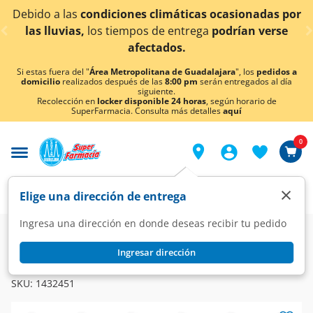
< div class="carousel-inner">
Debido a las
condiciones climáticas ocasionadas por
las lluvias,
los tiempos de entrega
podrían verse
afectados.
Si estas fuera del "
Área Metropolitana de Guadalajara
", los
pedidos a
domicilio
realizados después de las
8:00 pm
serán entregados al día
siguiente.
Recolección en
locker disponible 24 horas
, según horario de
SuperFarmacia. Consulta más detalles
aquí
0
×
Elige una dirección de entrega
Ingresa una dirección en donde deseas recibir tu pedido
Super
Bebés
Fórmulas Infantiles
Etapa 3
Ingresar dirección
GOOD CARE
Fórmula Infantil Good Care 3, 1.5 kg.
SKU:
1432451