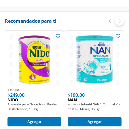
Recomendados para ti
Price reduced from
to
$343.60
$249.00
$190.00
NIDO
NAN
Alimento para Niños Nido Kinder
Fórmula Infantil NAN 1 Optimal Pro
Deslactosado, 1.5 kg.
de 0 a 6 Meses, 360 gr.
Agregar
Agregar