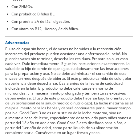
Con 2HMOs.
Con probiótico Bifidus BL.
Con proteína 2A de fácil digestión.
Con vitamina B12, Hierro y Acidó fólico.
Advertencias
El uso de agua sin hervir, el de vasos no hervidos o la reconstitución
incorrecta del producto pueden ocasionar una enfermedad al bebé. No
guardes vasos sin terminar, desecha los residuos. Prepara solo un vaso
cada vez. Dalo inmediatamente. Sigue las instrucciones exactamente. La
salud de tu hijo depende de que sigas cuidadosamente las instrucciones
para la preparación y uso. No se debe administrar el contenido de este
envase un mes después de abierto. Si este producto cambia de color, olor
o apariencia debe desecharse. Úsala antes de la fecha de caducidad
indicada en la lata. El producto no debe calentarse en horno de
microondas. El almacenamiento prolongado y temperaturas excesivas
deben evitarse. El uso de este producto debe hacerse bajo la orientación
de un profesional de la salud (médico o nutriólogo). La leche materna es el
mejor alimento para los bebés y deberá continuarse por el mayor tiempo
posible. Good Care 3 no es un sustituto de la leche materna, sino un
alimento a base de leche, especialmente desarrollado para niños sanos a
partir del 1.° año en adelante. Good Care 3 está diseñado para niños, a
partir del 1.er año de edad, como parte líquida de su alimentación
complementaria. Consérvese en un lugar fresco y seco.