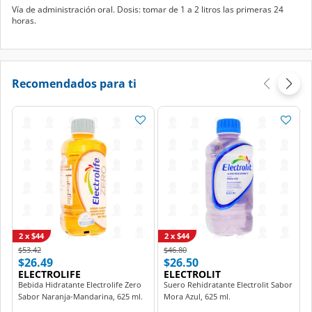
horas.
Recomendados para ti
2 x $44
2 x $44
Price reduced from
to
Price reduced from
to
$53.42
$46.80
$26.49
$26.50
ELECTROLIFE
ELECTROLIT
Bebida Hidratante Electrolife Zero
Suero Rehidratante Electrolit Sabor
Sabor Naranja-Mandarina, 625 ml.
Mora Azul, 625 ml.
Agregar
Agregar