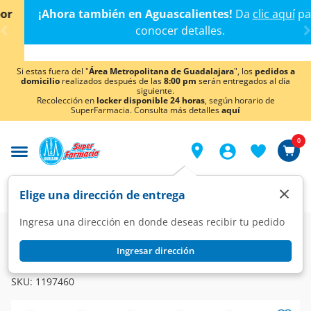
< div class="carousel-inner">
¡Ahora también en Aguascalientes!
Da
clic aquí
para
conocer detalles.
Si estas fuera del "
Área Metropolitana de Guadalajara
", los
pedidos a
domicilio
realizados después de las
8:00 pm
serán entregados al día
siguiente.
Recolección en
locker disponible 24 horas
, según horario de
SuperFarmacia. Consulta más detalles
aquí
0
×
Elige una dirección de entrega
Ingresa una dirección en donde deseas recibir tu pedido
Farmacia
Sueros
Hidratación Oral
Ingresar dirección
ELECTROLIT
Suero Rehidratante Electrolit Sabor Uva, 625 ml.
SKU:
1197460