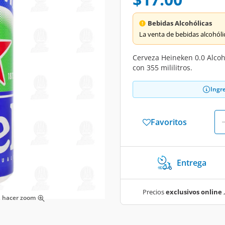
Bebidas Alcohólicas
La venta de bebidas alcohólica
Cerveza Heineken 0.0 Alcoho
con 355 mililitros.
Ingr
Favoritos
Entrega
Precios
exclusivos online
,
ra hacer zoom