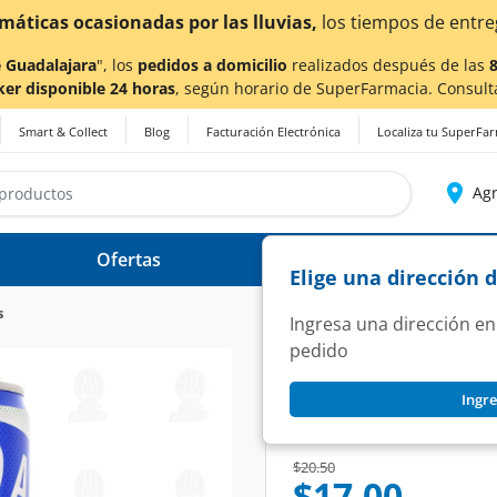
ias,
los tiempos de entrega
podrían verse afectados.
 Guadalajara
", los
pedidos a domicilio
realizados después de las
ker disponible 24 horas
, según horario de SuperFarmacia. Consult
Smart & Collect
Blog
Facturación Electrónica
Localiza tu SuperFa
Agr
Ofertas
Ayuda
Elige una dirección 
s
Ingresa una dirección en
pedido
HEINEKEN
Ingre
Cerveza Heineken 0
SKU:
1361481
Price reduced from
to
$20.50
$17.00