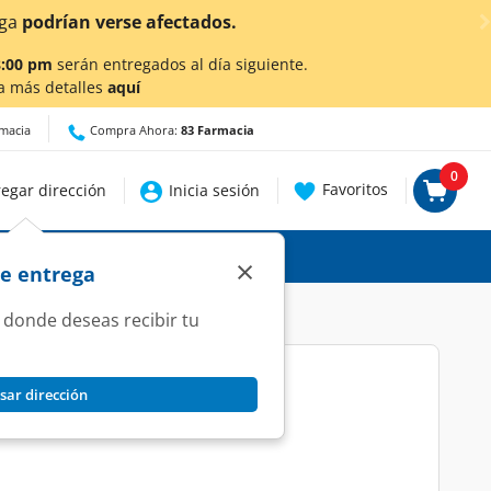
8:00 pm
serán entregados al día siguiente.
a más detalles
aquí
rmacia
Compra Ahora:
83 Farmacia
0
Favoritos
egar dirección
Inicia sesión
×
de entrega
 donde deseas recibir tu
sar dirección
.0 Alcohol, 355 ml.