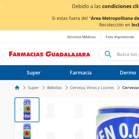
< div class="carousel-inner">
ido a las
condiciones climáticas ocasionadas por las lluv
Si estas fuera del "
Área Metropolitana de
Recolección en
loc
Servicios Médicos
Foto Impresiones
Super
Farmacia
Dermo
Super
Bebidas
Cerveza, Vinos y Licores
Cerveza