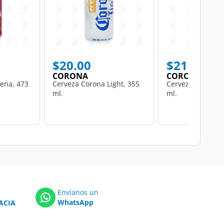
$20.00
$21.00
CORONA
CORONA
iena, 473
Cerveza Corona Light, 355
Cerveza Corona E
ml.
ml.
Envíanos un
WhatsApp
ACIA