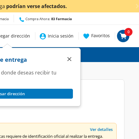
¡Ahora también en Aguascalientes!
Da
clic aquí
par
rmacia
Compra Ahora:
83 Farmacia
0
Favoritos
egar dirección
Inicia sesión
×
de entrega
 donde deseas recibir tu
sar dirección
o, 473 ml.
Ver detalles
s requiere de identificación oficial al realizar la entrega.