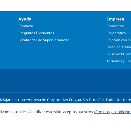
Ayuda
Empresa
Contacto
Conócenos
Preguntas Frecuentes
Corporativo
Localizador de SuperFarmacias
Relación con In
Bolsa de Traba
Aviso de Priva
Términos y Co
lajara es una empresa de Corporativo Fragua, S.A.B. de C.V. Todos los der
 las Américas #1254 - Int. UP6, P2 Col. Country Club, Guadalajara, Jalisco C.P
lizamos cookies. Al utilizar este sitio, aceptas nuestros
términos y condicion
ago y compra segura