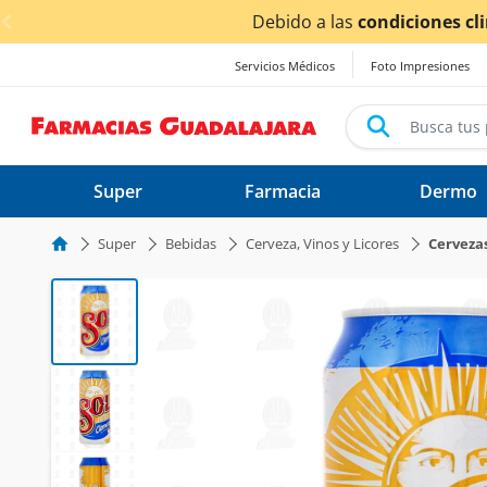
< div class="carousel-inner">
pos de entrega
podrían verse afectados.
Servicios Médicos
Foto Impresiones
Super
Farmacia
Dermo
Super
Bebidas
Cerveza, Vinos y Licores
Cerveza