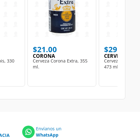
$21.00
$29.00
CORONA
CERVEZA MOD
ois, 330
Cerveza Corona Extra, 355
Cerveza Modelo E
ml.
473 ml.
Envíanos un
WhatsApp
ACIA