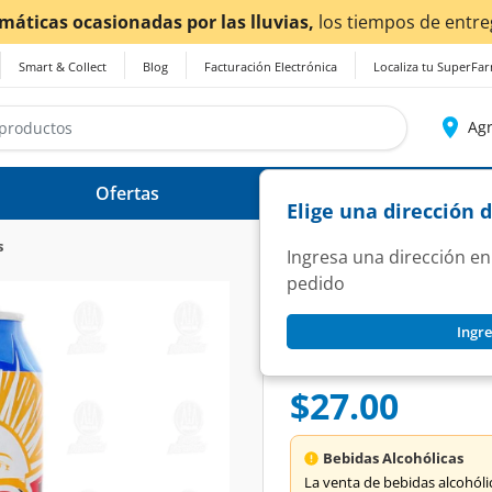
Smart & Collect
Blog
Facturación Electrónica
Localiza tu SuperFa
Agr
Ofertas
Ayuda
Elige una dirección 
s
Ingresa una dirección en
pedido
SOL
Ingre
Cerveza Sol Clamat
SKU:
1250485
$27.00
Bebidas Alcohólicas
La venta de bebidas alcohólica