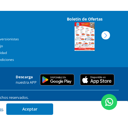
Boletín de Ofertas
versionistas
jo
cidad
ndiciones
Descarga
nuestra APP
echos reservados.
. 44610
Aceptar
es
.