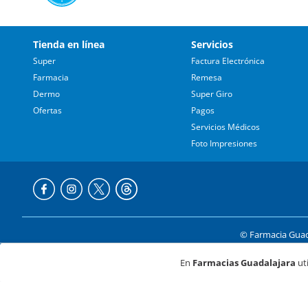
Tienda en línea
Servicios
Super
Factura Electrónica
Farmacia
Remesa
Dermo
Super Giro
Ofertas
Pagos
Servicios Médicos
Foto Impresiones
© Farmacia Guada
Av. de
En
Farmacias Guadalajara
uti
Formas de p