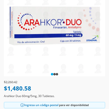
Price reduced from
to
$2,260.42
$1,480.58
Arahkor Duo 60mg/5mg, 30 Tabletas.
Ingresa un código postal
para ver disponibilidad