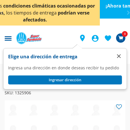
< div class="carousel-inner">
s por
¡Ahora también en Aguascalientes!
Da
clic aquí
rse
conocer detalles.
0
×
Elige una dirección de entrega
Ingresa una dirección en donde deseas recibir tu pedido
Farmacia
Circulatorio
Cardiovasculares
Ingresar dirección
ARAHKOR
Arahkor Duo 60mg/5mg, 30 Tabletas.
SKU:
1325906