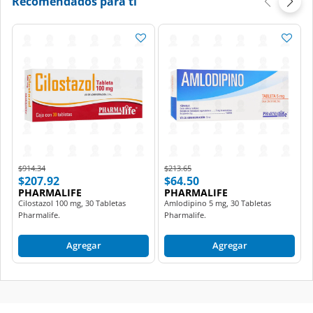
Recomendados para ti
Price reduced from
to
Price reduced from
to
$914.34
$213.65
$207.92
$64.50
PHARMALIFE
PHARMALIFE
Cilostazol 100 mg, 30 Tabletas
Amlodipino 5 mg, 30 Tabletas
Pharmalife.
Pharmalife.
Agregar
Agregar