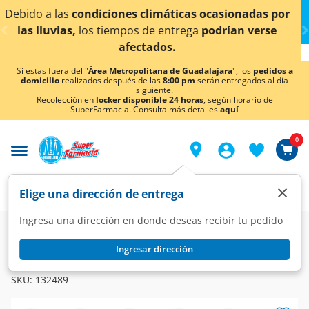
< div class="carousel-inner">
asionadas por
¡Ahora también en Aguascalientes!
D
rían verse
conocer detalles.
Si estas fuera del "
Área Metropolitana de Guadalajara
", los
pedidos a
domicilio
realizados después de las
8:00 pm
serán entregados al día
siguiente.
Recolección en
locker disponible 24 horas
, según horario de
SuperFarmacia. Consulta más detalles
aquí
0
×
Elige una dirección de entrega
Ingresa una dirección en donde deseas recibir tu pedido
Farmacia
Circulatorio
Cardiovasculares
Ingresar dirección
BRAXAN
Braxan 200 mg, 20 Tabletas.
SKU:
132489