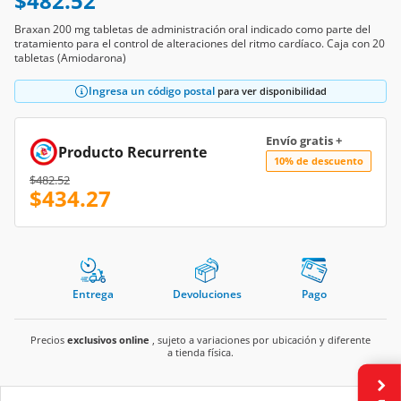
$482.52
Braxan 200 mg tabletas de administración oral indicado como parte del
tratamiento para el control de alteraciones del ritmo cardíaco. Caja con 20
tabletas (Amiodarona)
Ingresa un código postal
para ver disponibilidad
Envío gratis +
Producto Recurrente
10% de descuento
Price reduced from
to
$482.52
$434.27
Entrega
Devoluciones
Pago
Precios
exclusivos online
, sujeto a variaciones por ubicación y diferente
a tienda física.