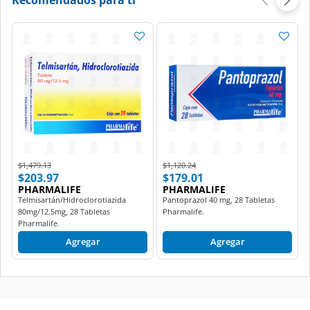
Price reduced from
to
Price reduced from
to
$1,479.13
$1,120.24
$203.97
$179.01
PHARMALIFE
PHARMALIFE
Telmisartán/Hidroclorotiazida
Pantoprazol 40 mg, 28 Tabletas
80mg/12.5mg, 28 Tabletas
Pharmalife.
Pharmalife.
Agregar
Agregar