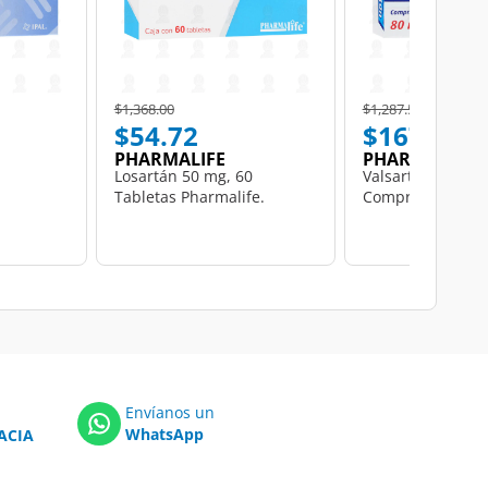
Price reduced from
to
Price reduced from
to
$1,368.00
$1,287.59
$54.72
$167.52
PHARMALIFE
PHARMALIFE
Losartán 50 mg, 60
Valsartán 80 mg,
Tabletas Pharmalife.
Comprimidos Pha
Envíanos un
WhatsApp
ACIA