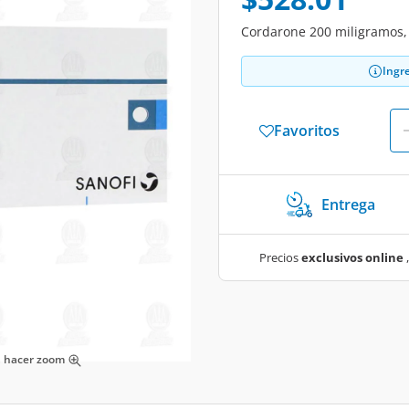
Cordarone 200 miligramos,
Ingr
Favoritos
Entrega
Precios
exclusivos online
,
ra hacer zoom