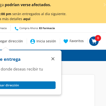
afectados.
8:00 pm
serán entregados al día siguiente.
a más detalles
aquí
rmacia
Compra Ahora:
83 Farmacia
0
Favoritos
egar dirección
Inicia sesión
×
de entrega
 donde deseas recibir tu
sar dirección
 20 Tabletas.