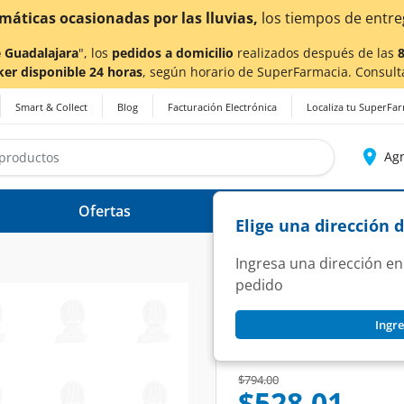
as por las lluvias,
los tiempos de entrega
podrían verse 
 Guadalajara
", los
pedidos a domicilio
realizados después de las
ker disponible 24 horas
, según horario de SuperFarmacia. Consult
Smart & Collect
Blog
Facturación Electrónica
Localiza tu SuperFa
Agr
Ofertas
Ayuda
Elige una dirección 
Ingresa una dirección en
pedido
CORDARONE
Ingre
Cordarone 200 mg,
SKU:
45985
Price reduced from
to
$794.00
$528.01