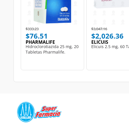
Price reduced from
to
Price reduced from
to
$333.23
$3,047.16
$76.51
$2,026.36
PHARMALIFE
ELICUIS
Hidroclorotiazida 25 mg, 20
Elicuis 2.5 mg, 60 T
Tabletas Pharmalife.