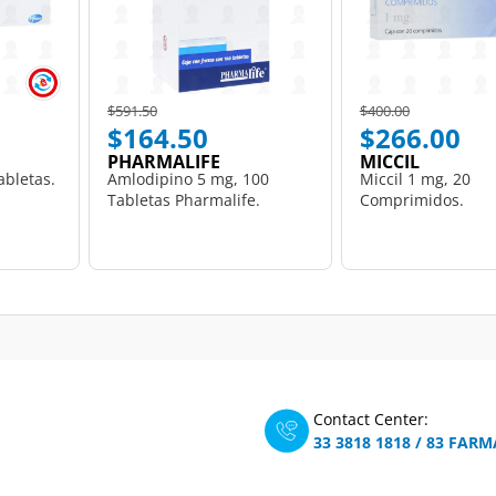
Price reduced from
to
Price reduced from
to
$591.50
$400.00
$164.50
$266.00
PHARMALIFE
MICCIL
abletas.
Amlodipino 5 mg, 100
Miccil 1 mg, 20
Tabletas Pharmalife.
Comprimidos.
Contact Center:
33 3818 1818
/
83 FARM