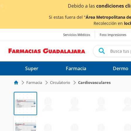
< div class="carousel-inner">
Debido a las
condiciones climáticas ocasionad
Si estas fuera del "
Área Metropolitana de
Recolección en
loc
Servicios Médicos
Foto Impresiones
Super
Farmacia
Dermo
Farmacia
Circulatorio
Cardiovasculares