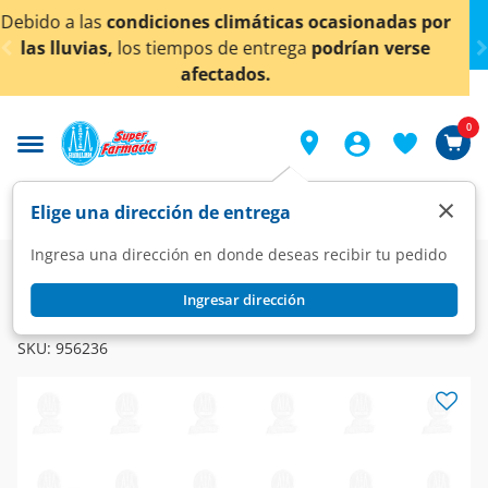
< div class="carousel-inner">
máticas ocasionadas por
¡Ahora también en Aguascal
entrega
podrían verse
conocer det
os.
0
×
Elige una dirección de entrega
Ingresa una dirección en donde deseas recibir tu pedido
Farmacia
Circulatorio
Cardiovasculares
Ingresar dirección
DILATREND
Dilatrend 6.25 mg, 14 Tabletas.
SKU:
956236