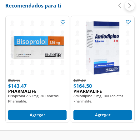
Recomendados para ti
Price reduced from
to
Price reduced from
to
$635.95
$591.50
$143.47
$164.50
PHARMALIFE
PHARMALIFE
Bisoprolol 2.50 mg, 30 Tabletas
Amlodipino 5 mg, 100 Tabletas
Pharmalife.
Pharmalife.
Agregar
Agregar