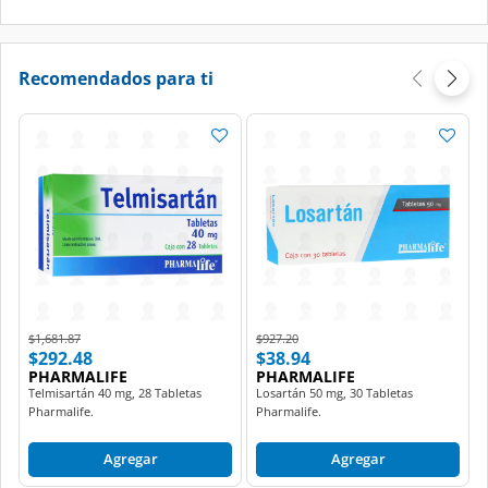
Recomendados para ti
Price reduced from
to
Price reduced from
to
$1,681.87
$927.20
$292.48
$38.94
PHARMALIFE
PHARMALIFE
Telmisartán 40 mg, 28 Tabletas
Losartán 50 mg, 30 Tabletas
Pharmalife.
Pharmalife.
Agregar
Agregar