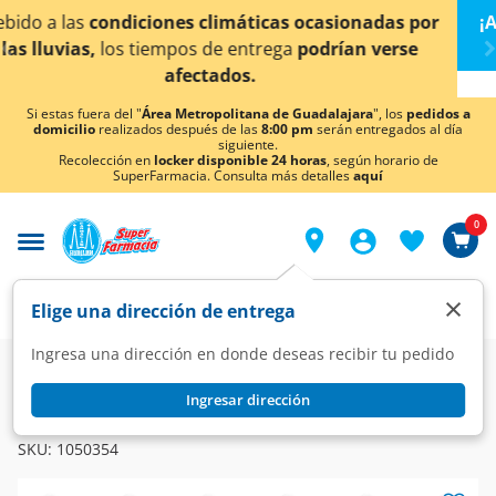
< div class="carousel-inner">
ocasionadas por
¡Ahora también en Aguascalientes!
podrían verse
conocer detalles.
Si estas fuera del "
Área Metropolitana de Guadalajara
", los
pedidos a
domicilio
realizados después de las
8:00 pm
serán entregados al día
siguiente.
Recolección en
locker disponible 24 horas
, según horario de
SuperFarmacia. Consulta más detalles
aquí
0
×
Elige una dirección de entrega
Ingresa una dirección en donde deseas recibir tu pedido
Farmacia
Circulatorio
Cardiovasculares
Ingresar dirección
DIOVAN
Diovan 160 mg, 30 Comprimidos.
SKU:
1050354