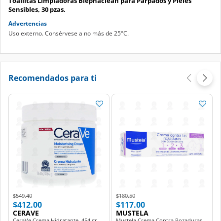
Toallitas Limpiadoras Blephaclean para Párpados y Pieles
Sensibles, 30 pzas.
Advertencias
Uso externo. Consérvese a no más de 25°C.
Recomendados para ti
Price reduced from
to
Price reduced from
to
$549.40
$180.50
$412.00
$117.00
CERAVE
MUSTELA
CeraVe Crema Hidratante, 454 gr.
Mustela Crema Contra Rozaduras,