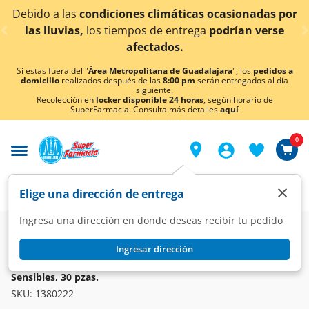
< div class="carousel-inner">
condiciones climáticas ocasionadas por
¡Ahora tambi
los tiempos de entrega
podrían verse
afectados.
Si estas fuera del "
Área Metropolitana de Guadalajara
", los
pedidos a
domicilio
realizados después de las
8:00 pm
serán entregados al día
siguiente.
Recolección en
locker disponible 24 horas
, según horario de
SuperFarmacia. Consulta más detalles
aquí
0
×
Elige una dirección de entrega
Ingresa una dirección en donde deseas recibir tu pedido
Dermo
Cuidado facial
Desmaquillantes
Ingresar dirección
BLEPHACLEAN
Toallitas Limpiadoras Blephaclean para Párpados y Pieles
Sensibles, 30 pzas.
SKU:
1380222