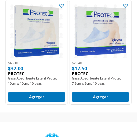
Price reduced from
to
Price reduced from
to
$45.10
$25.40
$32.00
$17.50
PROTEC
PROTEC
Gasa Absorbente Estéril Protec
Gasa Absorbente Estéril Protec
10cm x 10cm, 10 pzas.
7.5cm x 5cm, 10 pzas.
Agregar
Agregar