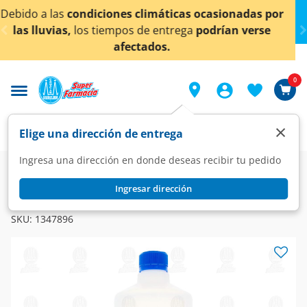
< div class="carousel-inner">
icas ocasionadas por
¡Ahora también en Aguascalien
trega
podrían verse
conocer detall
0
×
Elige una dirección de entrega
Ingresa una dirección en donde deseas recibir tu pedido
Farmacia
Curaciones
Alcohol
Ingresar dirección
AZ
Alcohol Etílico AZ Desnaturalizado, 1 l.
SKU:
1347896