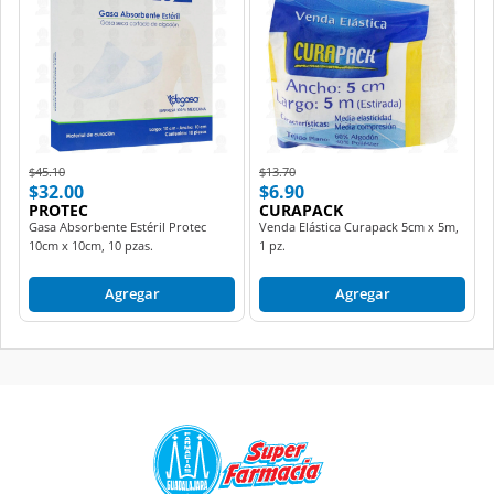
Price reduced from
to
Price reduced from
to
$45.10
$13.70
$32.00
$6.90
PROTEC
CURAPACK
Gasa Absorbente Estéril Protec
Venda Elástica Curapack 5cm x 5m,
10cm x 10cm, 10 pzas.
1 pz.
Agregar
Agregar