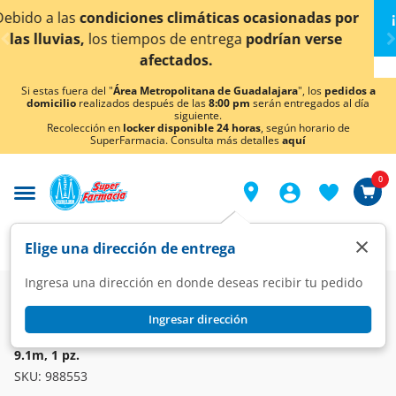
< div class="carousel-inner">
nadas por
¡Ahora también en Aguascalientes!
Da
clic
 verse
conocer detalles.
Si estas fuera del "
Área Metropolitana de Guadalajara
", los
pedidos a
domicilio
realizados después de las
8:00 pm
serán entregados al día
siguiente.
Recolección en
locker disponible 24 horas
, según horario de
SuperFarmacia. Consulta más detalles
aquí
0
×
Elige una dirección de entrega
Ingresa una dirección en donde deseas recibir tu pedido
Farmacia
Curaciones
Cintas y Parches Adhesivos
Ingresar dirección
NEXCARE
3M Nexcare Cinta Adhesiva Transpore Transparente 5.0cm x
9.1m, 1 pz.
SKU:
988553