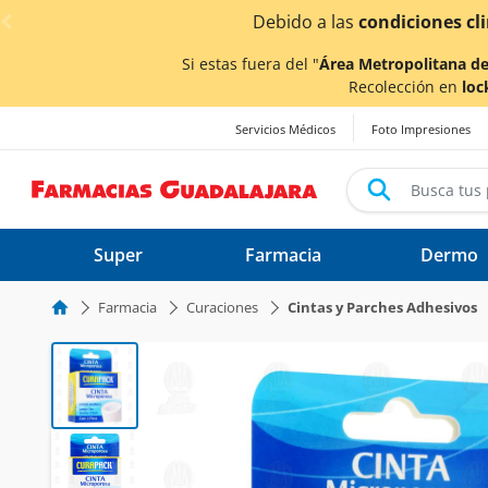
< div class="carousel-inner">
odrían verse afectados.
Si estas fuera del "
Área Metropolitana de
Recolección en
loc
Servicios Médicos
Foto Impresiones
Super
Farmacia
Dermo
Farmacia
Curaciones
Cintas y Parches Adhesivos