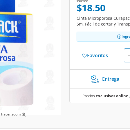
Price reduced from
to
$27.00
$18.50
Cinta Microporosa Curapack
5m, Fácil de cortar y Trans
Ingr
Favoritos
Entrega
Precios
exclusivos online
,
ra hacer zoom