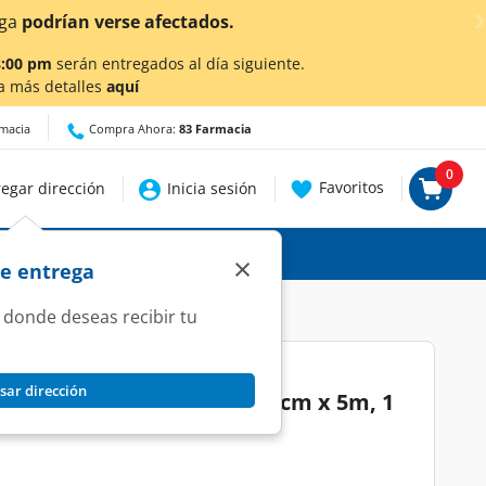
ambién en Aguascalientes!
Da
clic aquí
para conocer detall
8:00 pm
serán entregados al día siguiente.
a más detalles
aquí
rmacia
Compra Ahora:
83 Farmacia
0
Favoritos
egar dirección
Inicia sesión
×
de entrega
 donde deseas recibir tu
sar dirección
 Curapack Color Blanco 2.5cm x 5m, 1