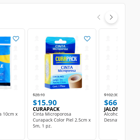
Price reduced from
to
Price reduced from
to
$28.10
$102.30
$15.90
$66.49
CURAPACK
JALOMA
ma 10cm x
Cinta Microporosa
Alcohol Etílico J
Curapack Color Piel 2.5cm x
Desnaturalizado, 
5m, 1 pz.