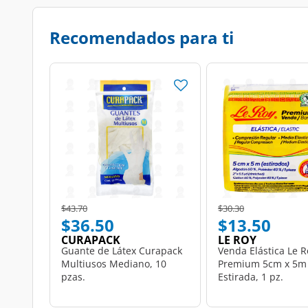
Recomendados para ti
Price reduced from
to
Price reduced from
to
$43.70
$30.30
$36.50
$13.50
CURAPACK
LE ROY
Guante de Látex Curapack
Venda Elástica Le R
Multiusos Mediano, 10
Premium 5cm x 5m
pzas.
Estirada, 1 pz.