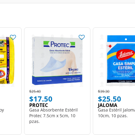
Price reduced from
to
Price reduced from
to
$25.40
$39.30
$17.50
$25.50
PROTEC
JALOMA
oy
Gasa Absorbente Estéril
Gasa Estéril Jalo
Protec 7.5cm x 5cm, 10
10cm, 10 pzas.
pzas.