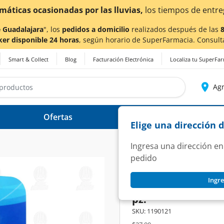
¡Ahora t
 Guadalajara
", los
pedidos a domicilio
realizados después de las
ker disponible 24 horas
, según horario de SuperFarmacia. Consult
Smart & Collect
Blog
Facturación Electrónica
Localiza tu SuperFa
Agr
Ofertas
Ayuda
Elige una dirección 
Ingresa una dirección en
pedido
CURAPACK
Ingre
Cinta Microporosa
pz.
SKU:
1190121