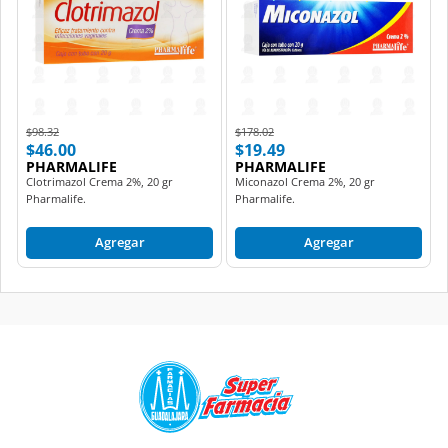
Price reduced from
to
Price reduced from
to
$98.32
$178.02
$46.00
$19.49
PHARMALIFE
PHARMALIFE
Clotrimazol Crema 2%, 20 gr
Miconazol Crema 2%, 20 gr
Pharmalife.
Pharmalife.
Agregar
Agregar