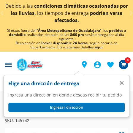
< div class="carousel-inner">
as ocasionadas por
¡Ahora también en Aguascaliente
ga
podrían verse
conocer detalles
Si estas fuera del "
Área Metropolitana de Guadalajara
", los
pedidos a
domicilio
realizados después de las
8:00 pm
serán entregados al día
siguiente.
Recolección en
locker disponible 24 horas
, según horario de
SuperFarmacia. Consulta más detalles
aquí
0
×
Elige una dirección de entrega
Ingresa una dirección en donde deseas recibir tu pedido
Farmacia
Dermatología
Antimicóticos
Ingresar dirección
AFUNGIL
Afungil 150 mg, 1 Cápsula 1+1.
SKU:
145742