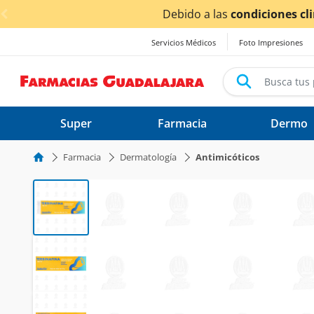
< div class="carousel-inner">
afectados.
Servicios Médicos
Foto Impresiones
Super
Farmacia
Dermo
Farmacia
Dermatología
Antimicóticos