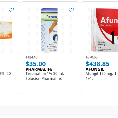
Price reduced from
to
Price reduced from
to
$124.16
$670.00
$35.00
$438.85
PHARMALIFE
AFUNGIL
2%, 20
Terbinafina 1% 30 ml,
Afungil 150 mg, 1
Solución Pharmalife.
1+1.