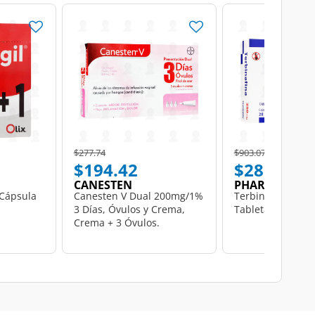
Price reduced from
to
Price reduced from
to
$277.74
$903.07
$194.42
$281.94
CANESTEN
PHARMALIFE
 Cápsula
Canesten V Dual 200mg/1%
Terbinafina 250 
3 Días, Óvulos y Crema,
Tabletas Pharmal
Crema + 3 Óvulos.