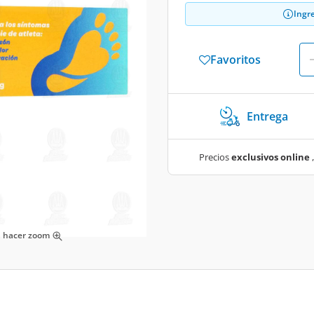
Ingr
Favoritos
Entrega
Precios
exclusivos online
,
ra hacer zoom