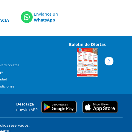
Envíanos un
WhatsApp
ACIA
Boletín de Ofertas
versionistas
jo
cidad
ndiciones
Descarga
nuestra APP
echos reservados.
. 44610