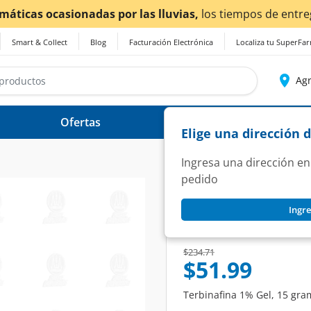
¡Ahora también en Agu
Smart & Collect
Blog
Facturación Electrónica
Localiza tu SuperFa
Agr
Ofertas
Ayuda
Elige una dirección 
Ingresa una dirección en
pedido
PHARMALIFE
Ingre
Terbinafina 1% Gel
SKU:
1360973
Price reduced from
to
$234.71
$51.99
Terbinafina 1% Gel, 15 gra