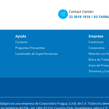
Contact Center:
33 3818 1818
/
83 FARM
Ayuda
Empresa
Contacto
Conócenos
Preguntas Frecuentes
Corporativo
Localizador de SuperFarmacias
Relación con In
Bolsa de Traba
Aviso de Priva
Términos y Co
lajara es una empresa de Corporativo Fragua, S.A.B. de C.V. Todos los der
 las Américas #1254 - Int. UP6, P2 Col. Country Club, Guadalajara, Jalisco C.P