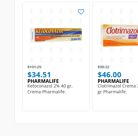
Price reduced from
to
Price reduced from
to
$191.29
$98.32
$34.51
$46.00
PHARMALIFE
PHARMALIFE
Ketoconazol 2% 40 gr,
Clotrimazol Crema 
Crema Pharmalife.
gr Pharmalife.