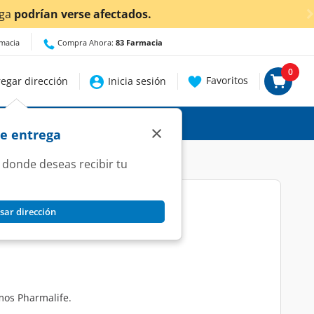
ascalientes!
Da
clic aquí
para conocer detalles.
rmacia
Compra Ahora:
83 Farmacia
0
Favoritos
egar dirección
Inicia sesión
×
de entrega
 donde deseas recibir tu
sar dirección
, 15 gr Pharmalife.
mos Pharmalife.