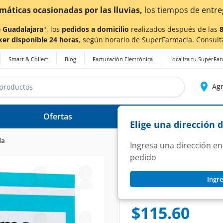
¡Ahora también en Aguascalientes!
Da
clic aquí
pa
 Guadalajara
", los
pedidos a domicilio
realizados después de las
ker disponible 24 horas
, según horario de SuperFarmacia. Consult
Smart & Collect
Blog
Facturación Electrónica
Localiza tu SuperFa
Agr
Ofertas
Ayuda
Elige una dirección 
da
Ingresa una dirección en
pedido
BLANCA BUSTILLOS
Ingre
Crema Blanca Busti
SKU:
207179
$115.60