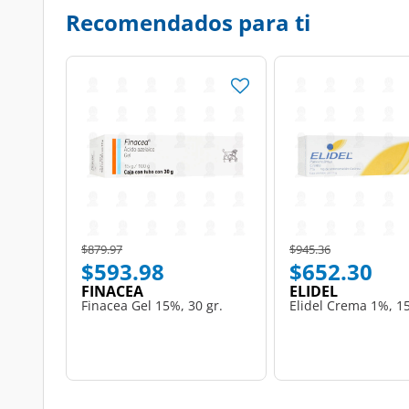
Recomendados para ti
Price reduced from
to
Price reduced from
to
$879.97
$945.36
$593.98
$652.30
FINACEA
ELIDEL
Finacea Gel 15%, 30 gr.
Elidel Crema 1%, 15