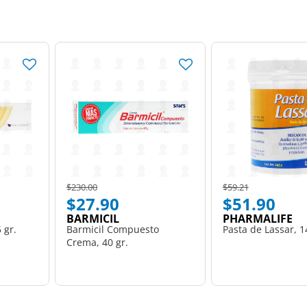
Price reduced from
to
Price reduced from
to
$230.00
$59.21
$27.90
$51.90
BARMICIL
PHARMALIFE
 gr.
Barmicil Compuesto
Pasta de Lassar, 1
Crema, 40 gr.