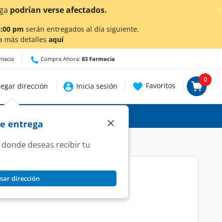
ra conocer detalles.
8:00 pm
serán entregados al día siguiente.
a más detalles
aquí
rmacia
Compra Ahora:
83 Farmacia
0
Favoritos
egar dirección
Inicia sesión
×
de entrega
 donde deseas recibir tu
sar dirección
llos, 40 gr.