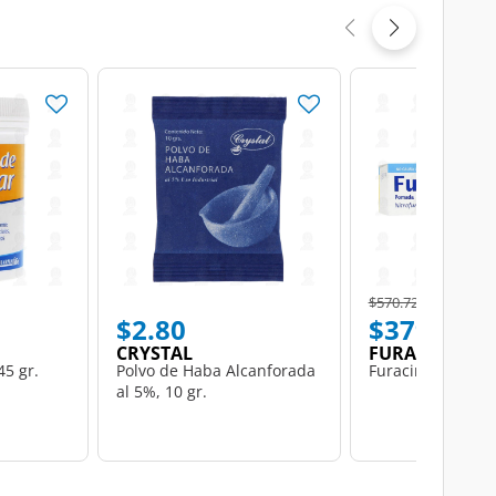
Price reduced from
to
$570.72
$2.80
$379.53
CRYSTAL
FURACIN
45 gr.
Polvo de Haba Alcanforada
Furacin Pomada, 
al 5%, 10 gr.