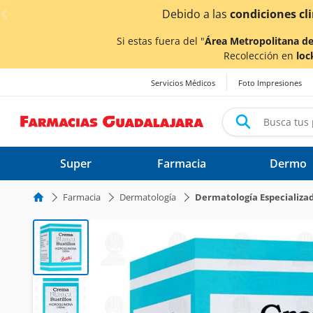
< div class="carousel-inner">
Si estas fuera del "
Área Metropolitana de
Recolección en
loc
Servicios Médicos
Foto Impresiones
Super
Farmacia
Dermo
Farmacia
Dermatología
Dermatología Especializa