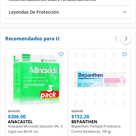
Leyendas De Protección
Recomendados para ti
Price reduced from
to
Price reduced from
to
$510.00
$203.02
$306.00
$152.26
ANACASTEL
BEPANTHEN
Anacastel Minoxidil Solución 5%, 3
Bepanthen Pomada Protectora
Cajas con 60 ml c/u.
Contra Rozaduras, 100 gr.