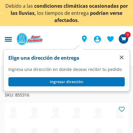
< div class="carousel-inner">
condiciones climáticas ocasionadas por
¡Ahora tambi
los tiempos de entrega
podrían verse
afectados.
0
×
Elige una dirección de entrega
Ingresa una dirección en donde deseas recibir tu pedido
Farmacia
Dermatología
Dermatología Especializada
Ingresar dirección
RECOVERON
Recoverón N Ungüento, 40 gr.
SKU:
855316