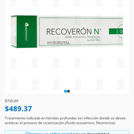
Price reduced from
to
$735.89
$489.37
Tratamiento indicado en heridas profundas sin infección donde se desee
acelerar el proceso de cicatrización (Ácido acexámico, Neomicina)
Ingresa un código postal
para ver disponibilidad