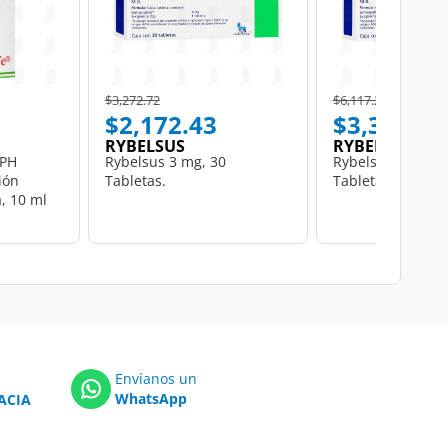
Price reduced from
to
Price reduced from
to
$3,272.72
$6,117.22
$2,172.43
$3,335.00
RYBELSUS
RYBELSUS
NPH
Rybelsus 3 mg, 30
Rybelsus 14 mg, 
ión
Tabletas.
Tabletas.
, 10 ml
Envíanos un
WhatsApp
ACIA