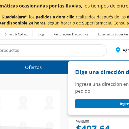
 Guadalajara
", los
pedidos a domicilio
realizados después de las
ker disponible 24 horas
, según horario de SuperFarmacia. Consult
Smart & Collect
Blog
Facturación Electrónica
Localiza tu SuperFa
Agr
Ofertas
Ayuda
Elige una dirección 
Ingresa una dirección en
pedido
DIMEFOR
Ingre
Dimefor XR 1000 m
SKU:
1337424
Price reduced from
to
$613.00
$407.64