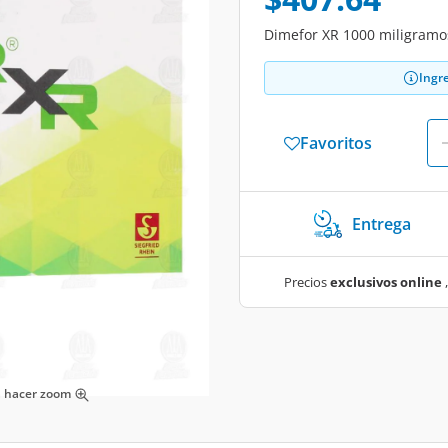
Dimefor XR 1000 miligramos
Ingr
Favoritos
Entrega
Precios
exclusivos online
,
ra hacer zoom