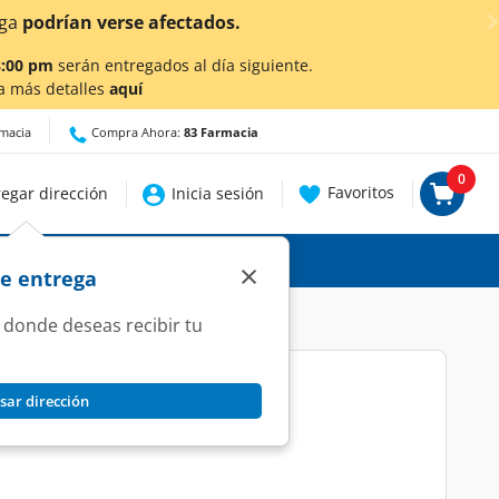
¡Ahora también en Aguascaliente
8:00 pm
serán entregados al día siguiente.
a más detalles
aquí
rmacia
Compra Ahora:
83 Farmacia
0
Favoritos
egar dirección
Inicia sesión
×
de entrega
 donde deseas recibir tu
sar dirección
g, 30 Tabletas.