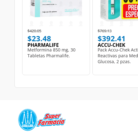
Price reduced from
to
Price reduced from
to
$420.05
$769.13
$23.48
$392.41
PHARMALIFE
ACCU-CHEK
Metformina 850 mg, 30
Pack Accu-Chek Acti
Tabletas Pharmalife.
Reactivas para Med
Glucosa, 2 pzas.