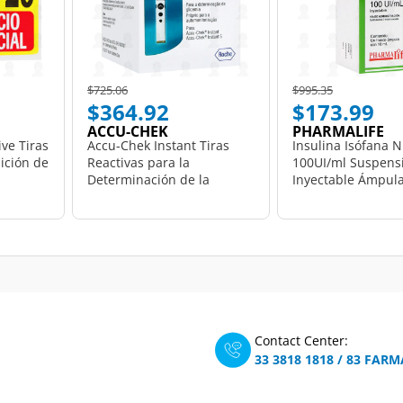
Price reduced from
to
Price reduced from
to
$725.06
$995.35
$364.92
$173.99
ACCU-CHEK
PHARMALIFE
ve Tiras
Accu-Chek Instant Tiras
Insulina Isófana 
ición de
Reactivas para la
100UI/ml Suspens
Determinación de la
Inyectable Ámpula
Glucemia, 50 pzas.
Pharmalife.
Contact Center:
33 3818 1818
/
83 FARM