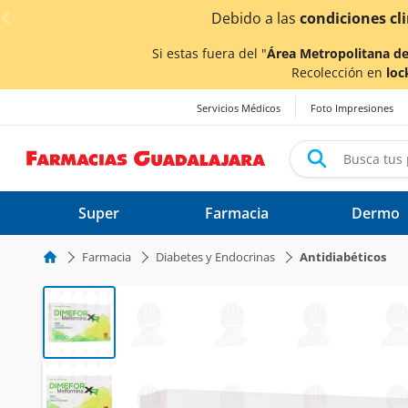
< div class="carousel-inner">
lluvias,
los tiempos de entrega
podrían verse afectados.
Si estas fuera del "
Área Metropolitana de
Recolección en
loc
Servicios Médicos
Foto Impresiones
Super
Farmacia
Dermo
Farmacia
Diabetes y Endocrinas
Antidiabéticos