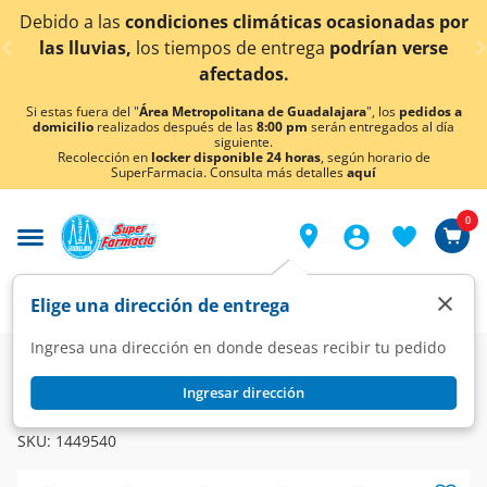
< div class="carousel-inner">
bido a las
condiciones climáticas ocasionadas por
¡
las lluvias,
los tiempos de entrega
podrían verse
afectados.
Si estas fuera del "
Área Metropolitana de Guadalajara
", los
pedidos a
domicilio
realizados después de las
8:00 pm
serán entregados al día
siguiente.
Recolección en
locker disponible 24 horas
, según horario de
SuperFarmacia. Consulta más detalles
aquí
0
×
Elige una dirección de entrega
Ingresa una dirección en donde deseas recibir tu pedido
Farmacia
Diabetes y Endocrinas
Antidiabéticos
Ingresar dirección
EDISTRIDE
Edistride 10 mg, 28 Tabletas.
SKU:
1449540