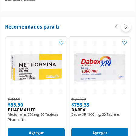
Recomendados para ti
Price reduced from
to
Price reduced from
to
$311.58
$1,150.12
$55.90
$753.33
PHARMALIFE
DABEX
Metformina 750 mg, 30 Tabletas
Dabex XR 1000 mg, 30 Tabletas.
Pharmalife.
Agregar
Agregar