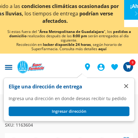
< div class="carousel-inner">
s por
¡Ahora también en Aguascalientes!
Da
clic aquí
rse
conocer detalles.
Si estas fuera del "
Área Metropolitana de Guadalajara
", los
pedidos a
domicilio
realizados después de las
8:00 pm
serán entregados al día
siguiente.
Recolección en
locker disponible 24 horas
, según horario de
SuperFarmacia. Consulta más detalles
aquí
0
×
Elige una dirección de entrega
Ingresa una dirección en donde deseas recibir tu pedido
Farmacia
Diabetes y Endocrinas
Antidiabéticos
Ingresar dirección
GLITACAR
Glitacar-1 15 mg, 30 Tabletas.
SKU:
1163604