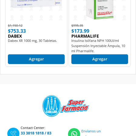
Price reduced from
to
Price reduced from
to
$1,150.12
$995.35
$753.33
$173.99
DABEX
PHARMALIFE
Dabex XR 1000 mg, 30 Tabletas.
Insulina Isófana NPH 100UI/ml
Suspensión Inyectable Ámpula, 10
ml Pharmalife.
Agregar
Agregar
Contact Center:
Envíanos un
33 3818 1818
/
83