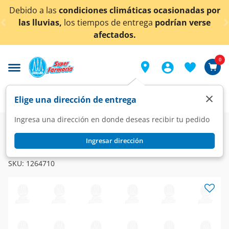
< div class="carousel-inner">
ciones climáticas ocasionadas por
¡Ahora también e
tiempos de entrega
podrían verse
afectados.
0
×
Elige una dirección de entrega
Ingresa una dirección en donde deseas recibir tu pedido
Farmacia
Diabetes y Endocrinas
Antidiabéticos
Ingresar dirección
INCRESINA
Incresina P 25mg/15mg, 28 Tabletas.
SKU:
1264710