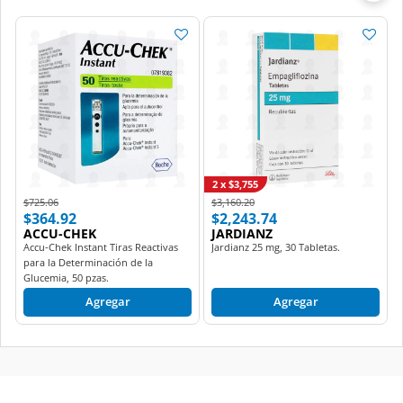
2 x $3,755
Price reduced from
to
Price reduced from
to
$725.06
$3,160.20
$364.92
$2,243.74
ACCU-CHEK
JARDIANZ
Accu-Chek Instant Tiras Reactivas
Jardianz 25 mg, 30 Tabletas.
para la Determinación de la
Glucemia, 50 pzas.
Agregar
Agregar