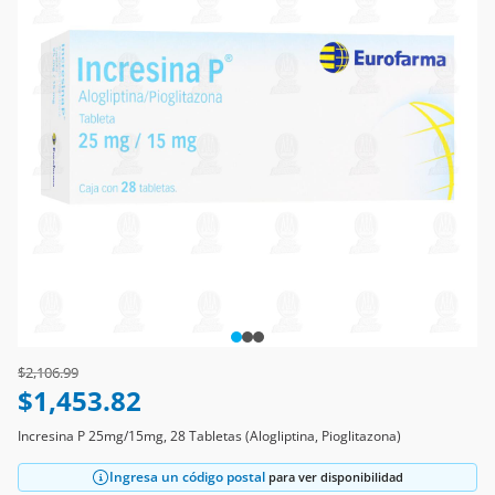
Price reduced from
to
$2,106.99
$1,453.82
Incresina P 25mg/15mg, 28 Tabletas (Alogliptina, Pioglitazona)
Ingresa un código postal
para ver disponibilidad