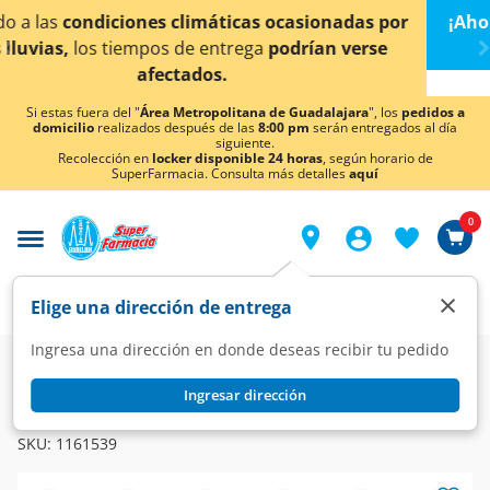
< div class="carousel-inner">
 por
¡Ahora también en Aguascalientes!
Da
clic aquí
p
se
conocer detalles.
Si estas fuera del "
Área Metropolitana de Guadalajara
", los
pedidos a
domicilio
realizados después de las
8:00 pm
serán entregados al día
siguiente.
Recolección en
locker disponible 24 horas
, según horario de
SuperFarmacia. Consulta más detalles
aquí
0
×
Elige una dirección de entrega
Ingresa una dirección en donde deseas recibir tu pedido
Farmacia
Diabetes y Endocrinas
Antidiabéticos
Ingresar dirección
TRAYENTA DUO
Trayenta Duo 2.5mg/850mg, 60 Tabletas.
SKU:
1161539