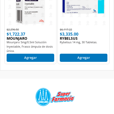
Price reduced from
to
Price reduced from
to
$2,296.50
$6,117.22
$1,722.37
$3,335.00
MOUNJARO
RYBELSUS
Mounjaro 5mg/0.5ml Solución
Rybelsus 14 mg, 30 Tabletas.
Inyectable, Frasco ámpula de dosis
única.
Agregar
Agregar