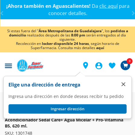
< div class="carousel-inner">
¡Ahora también en Aguascalientes!
Da
clic aquí
para
conocer detalles.
Si estas fuera del "
Área Metropolitana de Guadalajara
", los
pedidos a
domicilio
realizados después de las
8:00 pm
serán entregados al día
siguiente.
Recolección en
locker disponible 24 horas
, según horario de
SuperFarmacia. Consulta más detalles
aquí
0
×
Elige una dirección de entrega
Ingresa una dirección en donde deseas recibir tu pedido
Super
Higiene y Belleza
Cuidado del Cabello
Acondicionadores
Ingresar dirección
SEDAL
Acondicionador Sedal Care+ Agua Micelar + Pro-Vitamina
B5, 620 ml.
SKU:
1301748