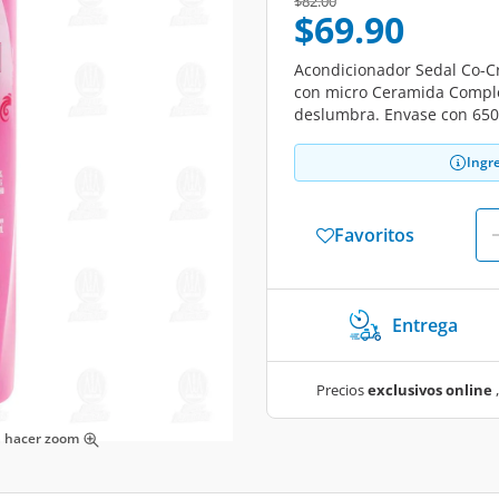
Price reduced from
to
$82.00
$69.90
Acondicionador Sedal Co-Cr
con micro Ceramida Complex
deslumbra. Envase con 650 m
Ingr
Favoritos
Entrega
Precios
exclusivos online
,
ra hacer zoom