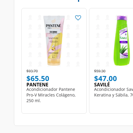
Price reduced from
to
Price reduced from
to
$93.70
$59.30
$65.50
$47.00
PANTENE
SAVILÉ
Acondicionador Pantene
Acondicionador Sav
Pro-V Miracles Colágeno,
Keratina y Sábila, 7
250 ml.