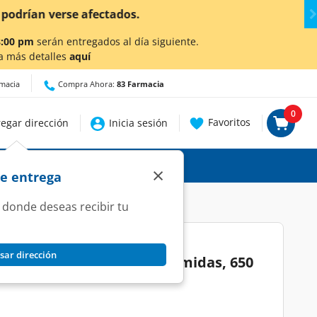
talles.
8:00 pm
serán entregados al día siguiente.
a más detalles
aquí
rmacia
Compra Ahora:
83 Farmacia
0
Favoritos
egar dirección
Inicia sesión
×
de entrega
 donde deseas recibir tu
sar dirección
dal Co-Creations con Ceramidas, 650