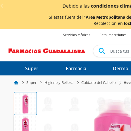
< div class="carousel-inner">
¡Ahor
Si estas fuera del "
Área Metropolitana de
Recolección en
loc
Servicios Médicos
Foto Impresiones
Super
Farmacia
Dermo
Super
Higiene y Belleza
Cuidado del Cabello
Aco