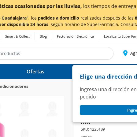
a también en Aguascalientes!
Da
clic aquí
para conocer de
 Guadalajara
", los
pedidos a domicilio
realizados después de las
ker disponible 24 horas
, según horario de SuperFarmacia. Consult
Smart & Collect
Blog
Facturación Electrónica
Localiza tu SuperFa
Agr
Ofertas
Ayuda
Elige una dirección 
ndicionadores
Ingresa una dirección en
pedido
SEDAL
Ingre
Acondicionador Se
ml.
SKU:
1225189