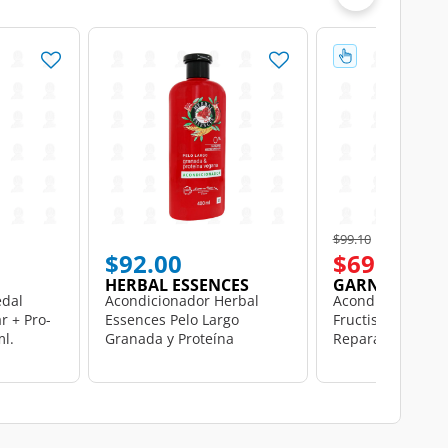
Price reduced from
to
$99.10
$92.00
$69.00
HERBAL ESSENCES
GARNIER
edal
Acondicionador Herbal
Acondicionador 
r + Pro-
Essences Pelo Largo
Fructis Hair Food
ml.
Granada y Proteína
Reparación Cabe
Vegana, 400 ml.
Dañado, 300 ml.