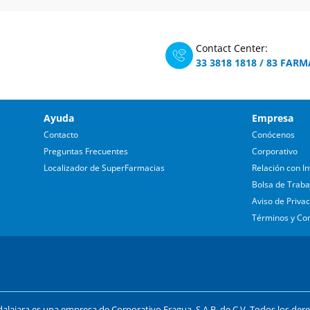
Contact Center:
33 3818 1818
/
83 FARM
Ayuda
Empresa
Contacto
Conócenos
Preguntas Frecuentes
Corporativo
Localizador de SuperFarmacias
Relación con In
Bolsa de Traba
Aviso de Priva
Términos y Co
lajara es una empresa de Corporativo Fragua, S.A.B. de C.V. Todos los der