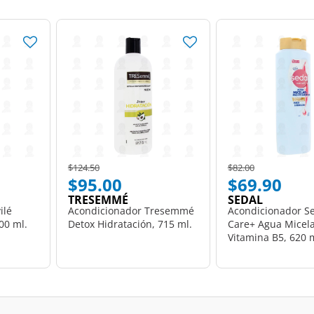
Price reduced from
to
Price reduced from
to
$124.50
$82.00
$95.00
$69.90
TRESEMMÉ
SEDAL
ilé
Acondicionador Tresemmé
Acondicionador S
00 ml.
Detox Hidratación, 715 ml.
Care+ Agua Micela
Vitamina B5, 620 