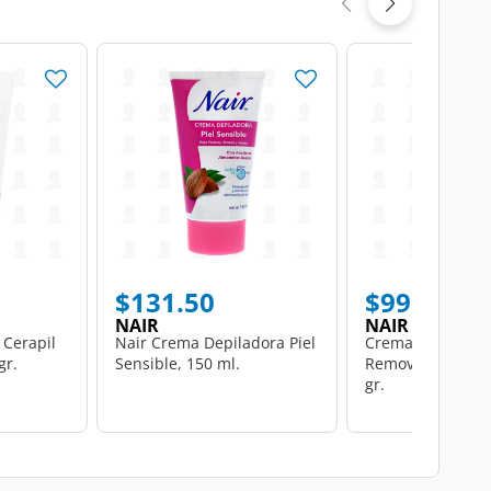
$131.50
$99.00
NAIR
NAIR
 Cerapil
Nair Crema Depiladora Piel
Crema Facial Nai
gr.
Sensible, 150 ml.
Removedora de Ve
gr.