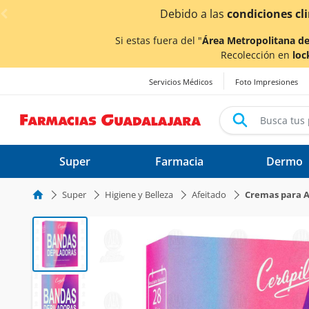
< div class="carousel-inner">
¡Ahor
Si estas fuera del "
Área Metropolitana de
Recolección en
loc
Servicios Médicos
Foto Impresiones
Super
Farmacia
Dermo
Super
Higiene y Belleza
Afeitado
Cremas para Af