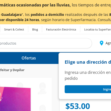
a también en Aguascalientes!
Da
clic aquí
para conocer de
 Guadalajara
", los
pedidos a domicilio
realizados después de las
ker disponible 24 horas
, según horario de SuperFarmacia. Consult
Smart & Collect
Blog
Facturación Electrónica
Localiza tu SuperFa
Agr
Ofertas
Ayuda
Elige una dirección 
eitar y Depilar
Ingresa una dirección en
pedido
CERAPIL
Ingre
Banda Depiladoras 
SKU:
1400738
$53.00