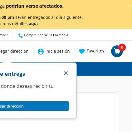
talles.
8:00 pm
serán entregados al día siguiente.
a más detalles
aquí
rmacia
Compra Ahora:
83 Farmacia
0
Favoritos
egar dirección
Inicia sesión
×
de entrega
 donde deseas recibir tu
sar dirección
Cerapil, 18 pzas.