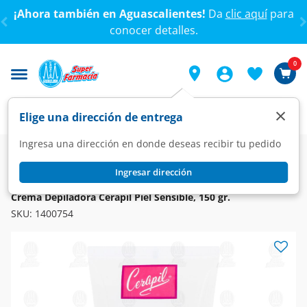
< div class="carousel-inner">
¡Ahora también en Aguascalientes!
Da
clic aquí
para
conocer detalles.
0
×
Elige una dirección de entrega
Ingresa una dirección en donde deseas recibir tu pedido
Super
Higiene y Belleza
Afeitado
Cremas para Afeitar y Depilar
Ingresar dirección
CERAPIL
Crema Depiladora Cerapil Piel Sensible, 150 gr.
SKU:
1400754