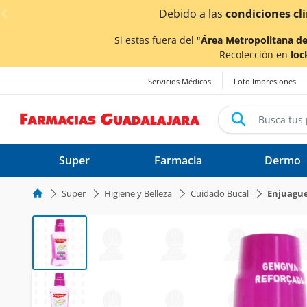
< div class="carousel-inner">
Si estas fuera del "
Área Metropolitana de
Recolección en
loc
Servicios Médicos
Foto Impresiones
Super
Farmacia
Dermo
Super
Higiene y Belleza
Cuidado Bucal
Enjuagu