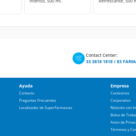
Intenso, 500 ml.
Refrescante, 500 
Contact Center:
33 3818 1818
/
83 FARM
Ayuda
Empresa
Contacto
Conócenos
Preguntas Frecuentes
Corporativo
Localizador de SuperFarmacias
Relación con In
Bolsa de Traba
Aviso de Priva
Términos y Co