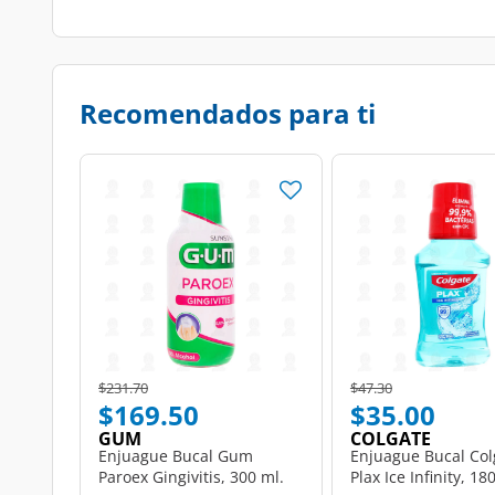
Recomendados para ti
Price reduced from
to
Price reduced from
to
$231.70
$47.30
$169.50
$35.00
GUM
COLGATE
Enjuague Bucal Gum
Enjuague Bucal Col
Paroex Gingivitis, 300 ml.
Plax Ice Infinity, 18