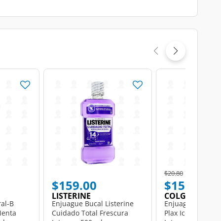
Price reduced from
to
$20.80
$159.00
$15.00
LISTERINE
COLGATE
al-B
Enjuague Bucal Listerine
Enjuague Bucal C
Menta
Cuidado Total Frescura
Plax Ice Infinity 