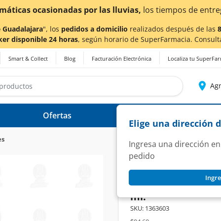
¡Ahora también en Aguascalientes!
Da
c
 Guadalajara
", los
pedidos a domicilio
realizados después de las
ker disponible 24 horas
, según horario de SuperFarmacia. Consult
Smart & Collect
Blog
Facturación Electrónica
Localiza tu SuperFa
Agr
Ofertas
Ayuda
Elige una dirección 
es
Ingresa una dirección en
pedido
COLGATE
Ingre
Enjuague Bucal Col
ml.
SKU:
1363603