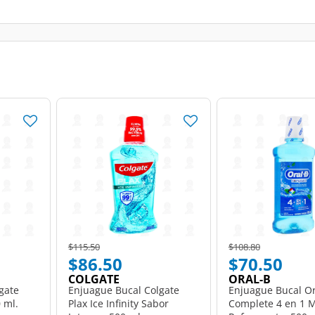
Price reduced from
to
Price reduced from
to
$115.50
$108.80
$86.50
$70.50
COLGATE
ORAL-B
gate
Enjuague Bucal Colgate
Enjuague Bucal Or
0 ml.
Plax Ice Infinity Sabor
Complete 4 en 1 