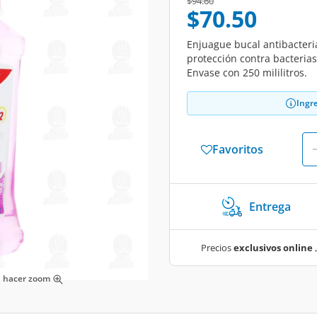
Price reduced from
to
$94.60
$70.50
Enjuague bucal antibacteria
protección contra bacterias
Envase con 250 mililitros.
Ingr
Favoritos
Entrega
Precios
exclusivos online
,
ra hacer zoom