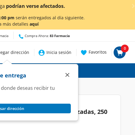
lic aquí
para conocer detalles.
8:00 pm
serán entregados al día siguiente.
a más detalles
aquí
rmacia
Compra Ahora:
83 Farmacia
0
Favoritos
egar dirección
Inicia sesión
×
de entrega
 donde deseas recibir tu
sar dirección
gate Total 12 Encías Reforzadas, 250