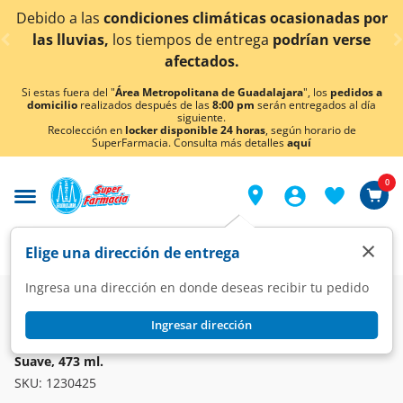
< div class="carousel-inner">
nes climáticas ocasionadas por
¡Ahora también en A
mpos de entrega
podrían verse
co
afectados.
Si estas fuera del "
Área Metropolitana de Guadalajara
", los
pedidos a
domicilio
realizados después de las
8:00 pm
serán entregados al día
siguiente.
Recolección en
locker disponible 24 horas
, según horario de
SuperFarmacia. Consulta más detalles
aquí
0
×
Elige una dirección de entrega
Ingresa una dirección en donde deseas recibir tu pedido
Super
Higiene y Belleza
Cuidado Bucal
Enjuagues
Ingresar dirección
LISTERINE
Enjuague Bucal Listerine Whitening Extreme Frescura
Suave, 473 ml.
SKU:
1230425