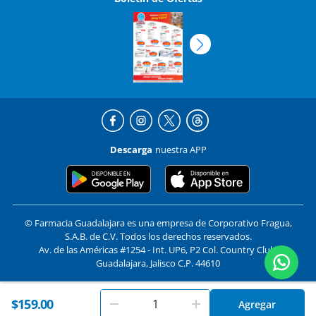
Descarga
nuestra APP
© Farmacia Guadalajara es una empresa de Corporativo Fragua,
S.A.B. de C.V. Todos los derechos reservados.
Av. de las Américas #1254 - Int. UP6, P2 Col. Country Club,
Guadalajara, Jalisco C.P. 44610
En
Farmacias Guadalajara
utilizamos cookies. Al utilizar
$159.00
Formas de pago y compra segura
Agregar
Aceptar
este sitio, aceptas nuestros
términos y condiciones
.