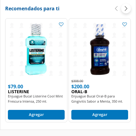
Recomendados para ti
Price reduced from
to
$308.00
$79.00
$200.00
LISTERINE
ORAL-B
Enjuague Bucal Listerine Cool Mint
Enjuague Bucal Oral-B para
Frescura Intensa, 250 ml.
Gingivitis Sabor a Menta, 350 ml.
Agregar
Agregar