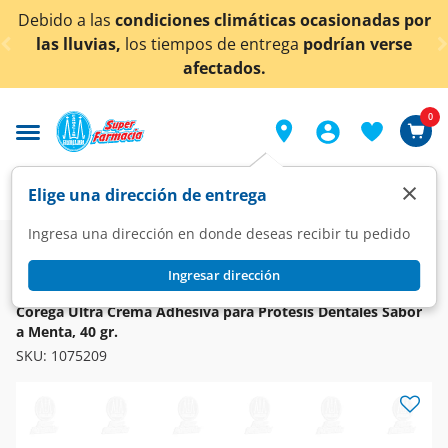
< div class="carousel-inner">
diciones climáticas ocasionadas por
¡Ahora también
s tiempos de entrega
podrían verse
afectados.
0
×
Elige una dirección de entrega
Ingresa una dirección en donde deseas recibir tu pedido
Super
Higiene y Belleza
Cuidado Bucal
Especializados
Ingresar dirección
COREGA
Corega Ultra Crema Adhesiva para Prótesis Dentales Sabor
a Menta, 40 gr.
SKU:
1075209