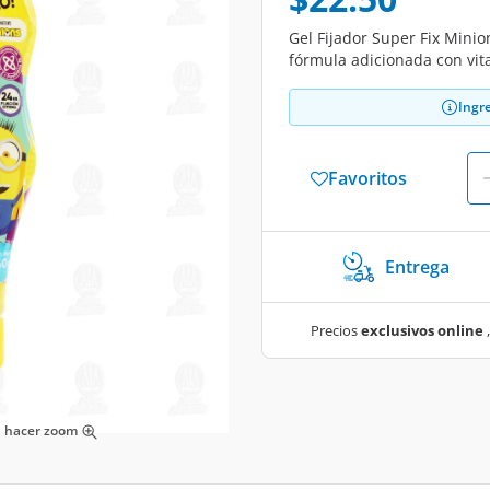
Gel Fijador Super Fix Minio
fórmula adicionada con vit
Ingr
Favoritos
Entrega
Precios
exclusivos online
,
ra hacer zoom