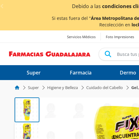
< div class="carousel-inner">
 verse afectados.
Si estas fuera del "
Área Metropolitana de
Recolección en
loc
Servicios Médicos
Foto Impresiones
Super
Farmacia
Dermo
Super
Higiene y Belleza
Cuidado del Cabello
Gel