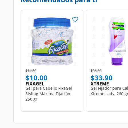
Price reduced from
to
Price reduced from
to
$14.80
$36.80
$10.00
$33.90
FIXAGEL
XTREME
Gel para Cabello FixaGel
Gel Fijador para Ca
Styling Máxima Fijación,
Xtreme Lady, 260 gr
250 gr.