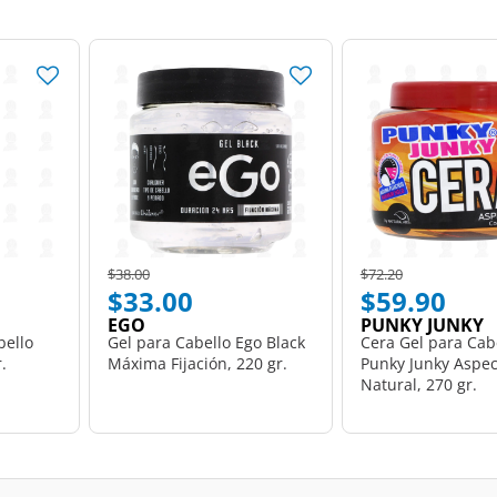
Price reduced from
to
Price reduced from
to
$38.00
$72.20
$33.00
$59.90
EGO
PUNKY JUNKY
bello
Gel para Cabello Ego Black
Cera Gel para Cab
.
Máxima Fijación, 220 gr.
Punky Junky Aspec
Natural, 270 gr.