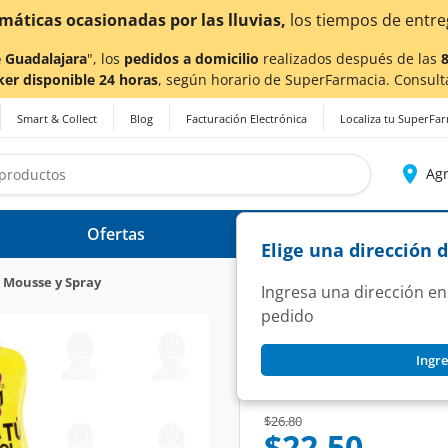
¡Ahora también 
 Guadalajara
", los
pedidos a domicilio
realizados después de las
ker disponible 24 horas
, según horario de SuperFarmacia. Consult
Smart & Collect
Blog
Facturación Electrónica
Localiza tu SuperFa
Agr
Ofertas
Ayuda
Elige una dirección 
, Mousse y Spray
Ingresa una dirección en
pedido
SUPER FIX
Ingre
Gel Fijador Super F
SKU:
1454625
Price reduced from
to
$26.80
$22.50