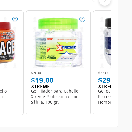
Price reduced from
to
Price reduced from
to
$20.00
$33.00
$19.00
$29.00
XTREME
XTREME
ello
Gel Fijador para Cabello
Gel para Cabello
to
Xtreme Professional con
Professional Wet
Sábila, 100 gr.
Hombre, 200 gr.