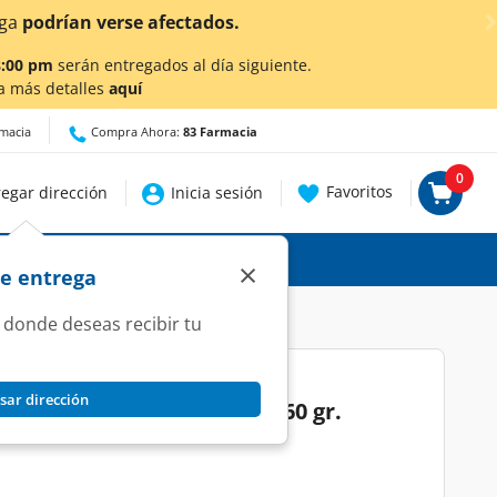
en Aguascalientes!
Da
clic aquí
para conocer detalles.
8:00 pm
serán entregados al día siguiente.
a más detalles
aquí
rmacia
Compra Ahora:
83 Farmacia
0
Favoritos
egar dirección
Inicia sesión
×
de entrega
 donde deseas recibir tu
sar dirección
ix Minions para Cabello, 260 gr.