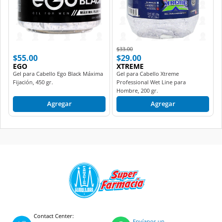
Price reduced from
to
$33.00
$55.00
$29.00
EGO
XTREME
Gel para Cabello Ego Black Máxima
Gel para Cabello Xtreme
Fijación, 450 gr.
Professional Wet Line para
Hombre, 200 gr.
Agregar
Agregar
Contact Center:
Envíanos un