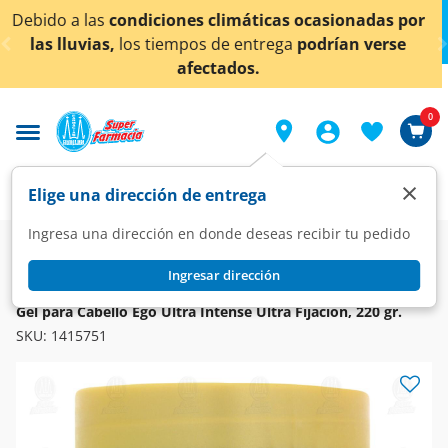
< div class="carousel-inner">
as ocasionadas por
¡Ahora también en Aguascaliente
ga
podrían verse
conocer detalles
0
×
Elige una dirección de entrega
Ingresa una dirección en donde deseas recibir tu pedido
Super
Higiene y Belleza
Cuidado del Cabello
Gel, Mousse y Spray
Ingresar dirección
EGO
Gel para Cabello Ego Ultra Intense Ultra Fijación, 220 gr.
SKU:
1415751