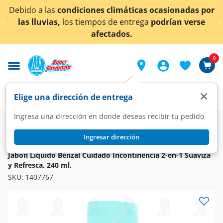
< div class="carousel-inner">
ido a las
condiciones climáticas ocasionadas por
¡Ah
as lluvias,
los tiempos de entrega
podrían verse
afectados.
0
×
Elige una dirección de entrega
Ingresa una dirección en donde deseas recibir tu pedido
Super
Higiene y Belleza
Protección Femenina
Higiene Íntima
Ingresar dirección
BENZAL
Jabón Líquido Benzal Cuidado Incontinencia 2-en-1 Suaviza
y Refresca, 240 ml.
SKU:
1407767