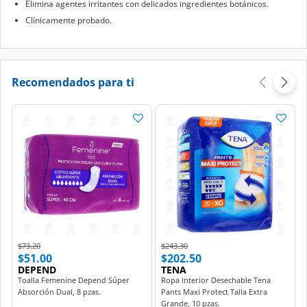
Elimina agentes irritantes con delicados ingredientes botánicos.
Clínicamente probado.
Recomendados para ti
Price reduced from
to
Price reduced from
to
$73.20
$243.30
$51.00
$202.50
DEPEND
TENA
Toalla Femenine Depend Súper
Ropa Interior Desechable Tena
Absorción Dual, 8 pzas.
Pants Maxi Protect Talla Extra
Grande, 10 pzas.