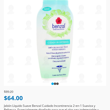
Price reduced from
to
$89.20
$64.00
Jabón Líquido Suave Benzal Cuidado Incontinencia 2-en-1 Suaviza y
Refresca, Especialmente diseñado para que el olor sea indetectable y