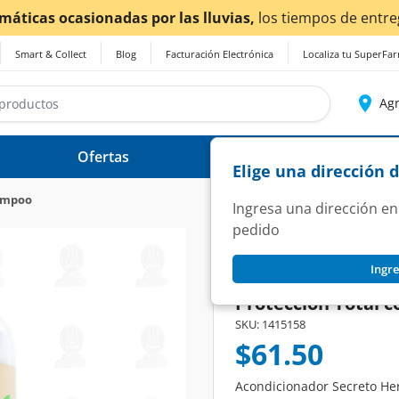
¡Ahora también en Aguascalientes!
Da
clic aq
Smart & Collect
Blog
Facturación Electrónica
Localiza tu SuperFa
Agr
Ofertas
Ayuda
Elige una dirección 
ampoo
Ingresa una dirección en
pedido
SECRETO HERBAL
Ingre
Acondicionador Se
Protección Total co
SKU:
1415158
$61.50
Acondicionador Secreto Her