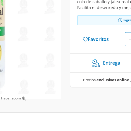
cola de caballo y jalea rea
Facilita el desenredo y mej
Ingr
Favoritos
Entrega
Precios
exclusivos online
,
ra hacer zoom