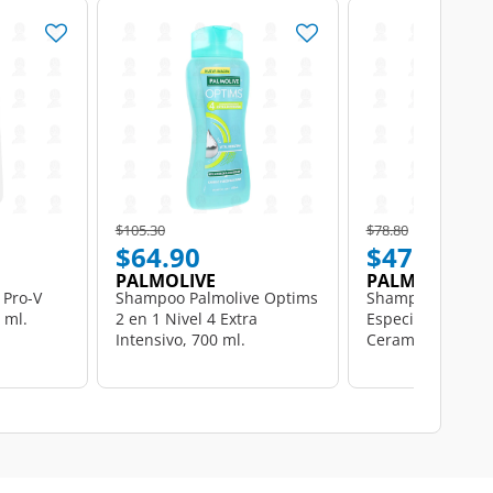
Price reduced from
to
Price reduced from
to
$105.30
$78.80
$64.90
$47.90
PALMOLIVE
PALMOLIVE
Pro-V
Shampoo Palmolive Optims
Shampoo Capric
 ml.
2 en 1 Nivel 4 Extra
Especialidades Fu
Intensivo, 700 ml.
Ceramidas, 750 m