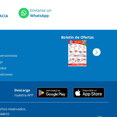
Envíanos un
WhatsApp
ACIA
Boletín de Ofertas
versionistas
jo
cidad
ndiciones
Descarga
nuestra APP
echos reservados.
. 44610