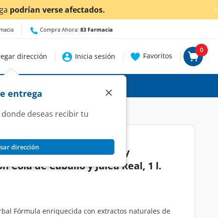
uí
para conocer detalles.
rmacia
Compra Ahora:
83 Farmacia
0
Favoritos
egar dirección
Inicia sesión
×
de entrega
 donde deseas recibir tu
sar dirección
creto Herbal Crecimiento y
n Cola de Caballo y Jalea Real, 1 l.
bal Fórmula enriquecida con extractos naturales de