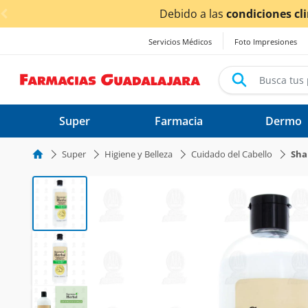
< div class="carousel-inner">
Servicios Médicos
Foto Impresiones
Super
Farmacia
Dermo
Super
Higiene y Belleza
Cuidado del Cabello
Sh