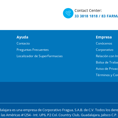
Contact Center:
33 3818 1818
/
83 FARM
Ayuda
Empresa
Contacto
Conócenos
Preguntas Frecuentes
Corporativo
Localizador de SuperFarmacias
Relación con In
Bolsa de Traba
Aviso de Priva
Términos y Co
lajara es una empresa de Corporativo Fragua, S.A.B. de C.V. Todos los der
 las Américas #1254 - Int. UP6, P2 Col. Country Club, Guadalajara, Jalisco C.P