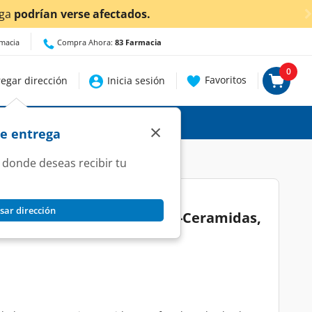
entes!
Da
clic aquí
para conocer detalles.
rmacia
Compra Ahora:
83 Farmacia
0
Favoritos
egar dirección
Inicia sesión
×
de entrega
 donde deseas recibir tu
sar dirección
specialidades Fuerza Acti-Ceramidas,