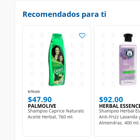
Recomendados para ti
Price reduced from
to
$78.60
$47.90
$92.00
PALMOLIVE
HERBAL ESSENC
Shampoo Caprice Naturals
Shampoo Herbal Es
Aceite Herbal, 760 ml.
Anti-Frizz Lavanda 
Almendras, 400 ml.