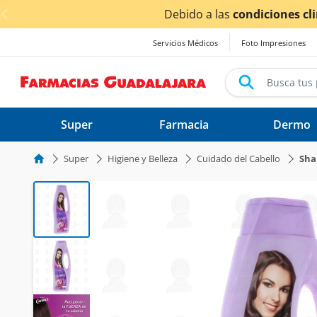
< div class="carousel-inner">
dos.
Servicios Médicos
Foto Impresiones
Super
Farmacia
Dermo
Super
Higiene y Belleza
Cuidado del Cabello
Sh