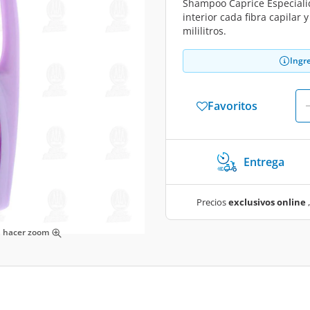
Shampoo Caprice Especiali
interior cada fibra capilar 
mililitros.
Ingr
Favoritos
Entrega
Precios
exclusivos online
,
ra hacer zoom