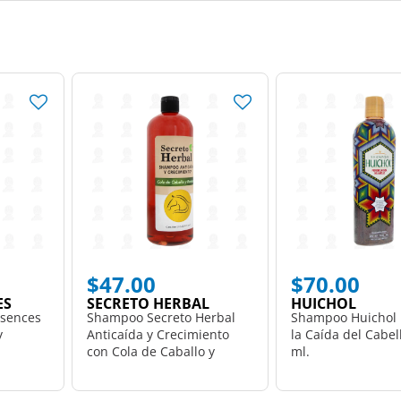
$47.00
$70.00
ES
SECRETO HERBAL
HUICHOL
sences
Shampoo Secreto Herbal
Shampoo Huichol 
y
Anticaída y Crecimiento
la Caída del Cabel
con Cola de Caballo y
ml.
Romero, 1 l.