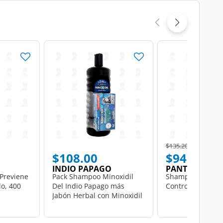
Price reduced from
to
$135.20
$108.00
$94.50
INDIO PAPAGO
PANTENE
Previene
Pack Shampoo Minoxidil
Shampoo Pantene
lo, 400
Del Indio Papago más
Control Caída, 70
Jabón Herbal con Minoxidil
Dermolimpiador Neutro, 2
pzas.