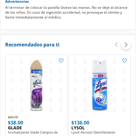
Advertencias
Al terminar de colocar la pastilla lávese las manos. No se deje al alcance
de los niños. En caso de ingestión accidental, no provoque el vómito y
llame inmediatamente al médico.
Recomendados para ti
Price reduced from
to
$50.70
$38.00
$136.00
GLADE
LYSOL
Aromatizante Glade Campos de
Lysol Aerosol Desinfectante