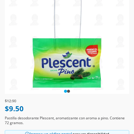
Price reduced from
to
$12.90
$9.50
Pastilla desodorante Plescent, aromatizante con aroma a pino. Contiene
72 gramos.
Ingresa un código postal
para ver disponibilidad