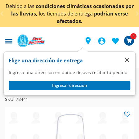
< div class="carousel-inner">
do a las
condiciones climáticas ocasionadas por
¡Aho
 lluvias,
los tiempos de entrega
podrían verse
afectados.
0
×
Elige una dirección de entrega
Ingresa una dirección en donde deseas recibir tu pedido
Super
Hogar
Limpieza
Aromatizante de Baño
Ingresar dirección
PLESCENT
Pastilla Desodorante Plescent Aroma Pino, 72 gr.
SKU:
78441