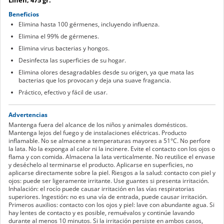
Beneficios
Elimina hasta 100 gérmenes, incluyendo influenza.
Elimina el 99% de gérmenes.
Elimina virus bacterias y hongos.
Desinfecta las superficies de su hogar.
Elimina olores desagradables desde su origen, ya que mata las
bacterias que los provocan y deja una suave fragancia.
Práctico, efectivo y fácil de usar.
Advertencias
Mantenga fuera del alcance de los niños y animales domésticos.
Mantenga lejos del fuego y de instalaciones eléctricas. Producto
inflamable. No se almacene a temperaturas mayores a 51°C. No perfore
la lata. No la exponga al calor ni la incinere. Evite el contacto con los ojos o
flama y con comida. Almacena la lata verticalmente. No reutilice el envase
y deséchelo al terminarse el producto. Aplicarse en superficies, no
aplicarse directamente sobre la piel. Riesgos a la salud: contacto con piel y
ojos: puede ser ligeramente irritante. Use guantes si presenta irritación.
Inhalación: el rocío puede causar irritación en las vías respiratorias
superiores. Ingestión: no es una vía de entrada, puede causar irritación.
Primeros auxilios: contacto con los ojos y piel: lave con abundante agua. Si
hay lentes de contacto y es posible, remuévalos y continúe lavando
durante al menos 10 minutos. Si la irritación persiste en ambos casos,