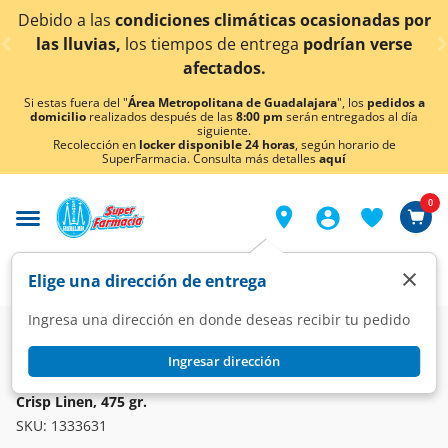
< div class="carousel-inner">
ciones climáticas ocasionadas por
¡Ahora también e
tiempos de entrega
podrían verse
afectados.
Si estas fuera del "
Área Metropolitana de Guadalajara
", los
pedidos a
domicilio
realizados después de las
8:00 pm
serán entregados al día
siguiente.
Recolección en
locker disponible 24 horas
, según horario de
SuperFarmacia. Consulta más detalles
aquí
0
×
Elige una dirección de entrega
Ingresa una dirección en donde deseas recibir tu pedido
Super
Hogar
Limpieza
Desinfectantes
Ingresar dirección
LYSOL
Lysol Aerosol Desinfectante Antibacterial para Superficies
Crisp Linen, 475 gr.
SKU:
1333631