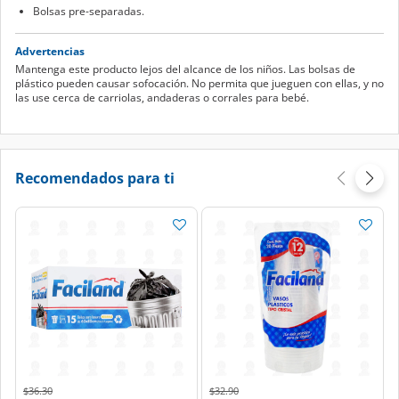
Bolsas pre-separadas.
Advertencias
Mantenga este producto lejos del alcance de los niños. Las bolsas de
plástico pueden causar sofocación. No permita que jueguen con ellas, y no
las use cerca de carriolas, andaderas o corrales para bebé.
Recomendados para ti
Price reduced from
to
Price reduced from
to
$36.30
$32.90