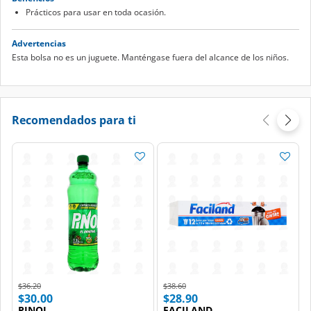
Prácticos para usar en toda ocasión.
Advertencias
Esta bolsa no es un juguete. Manténgase fuera del alcance de los niños.
Recomendados para ti
Price reduced from
to
Price reduced from
to
$36.20
$38.60
$30.00
$28.90
PINOL
FACILAND