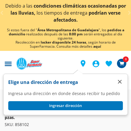
< div class="carousel-inner">
diciones climáticas ocasionadas por
¡Ahora también
s tiempos de entrega
podrían verse
afectados.
Si estas fuera del "
Área Metropolitana de Guadalajara
", los
pedidos a
domicilio
realizados después de las
8:00 pm
serán entregados al día
siguiente.
Recolección en
locker disponible 24 horas
, según horario de
SuperFarmacia. Consulta más detalles
aquí
0
×
Elige una dirección de entrega
Ingresa una dirección en donde deseas recibir tu pedido
Super
Hogar
Desechables
Platos
Ingresar dirección
FACILAND
Platos Desechables Faciland Térmico y Redondo No. 10, 20
pzas.
SKU:
858102