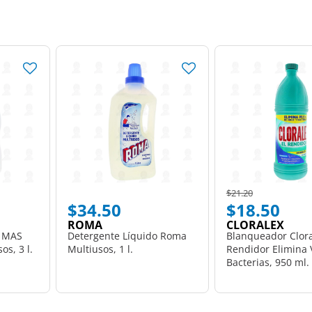
Price reduced from
to
$21.20
$34.50
$18.50
ROMA
CLORALEX
o MAS
Detergente Líquido Roma
Blanqueador Clora
os, 3 l.
Multiusos, 1 l.
Rendidor Elimina 
Bacterias, 950 ml.