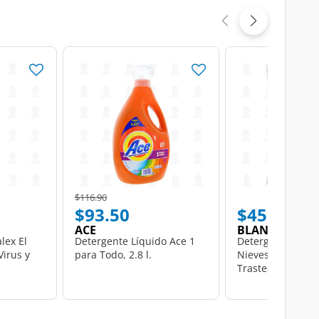
Price reduced from
to
$116.90
$93.50
$45.50
ACE
BLANCA NIEVE
lex El
Detergente Líquido Ace 1
Detergente en Po
Virus y
para Todo, 2.8 l.
Nieves para Ropa
Trastes, 1 kg.