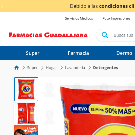
< div class="carousel-inner">
dos.
Servicios Médicos
Foto Impresiones
Super
Farmacia
Dermo
Super
Hogar
Lavandería
Detergentes