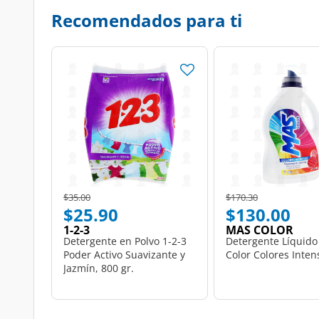
Recomendados para ti
Price reduced from
to
Price reduced from
to
$35.00
$170.30
$25.90
$130.00
1-2-3
MAS COLOR
Detergente en Polvo 1-2-3
Detergente Líquid
Poder Activo Suavizante y
Color Colores Intens
Jazmín, 800 gr.