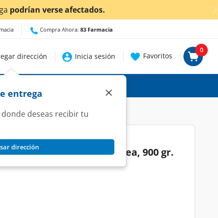
entes!
Da
clic aquí
para conocer detalles.
rmacia
Compra Ahora:
83 Farmacia
0
Favoritos
egar dirección
Inicia sesión
×
de entrega
 donde deseas recibir tu
sar dirección
o Ace Limpieza Instantánea, 900 gr.