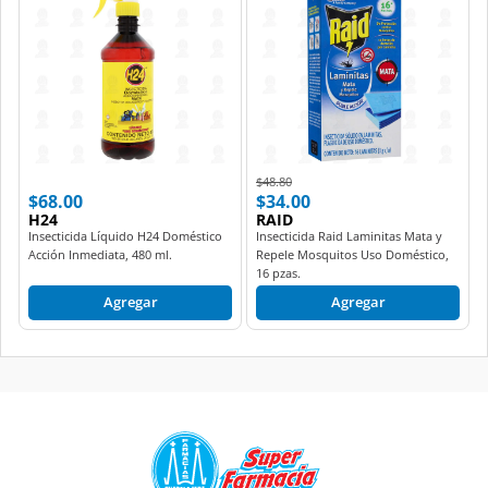
Price reduced from
to
$48.80
$68.00
$34.00
H24
RAID
Insecticida Líquido H24 Doméstico
Insecticida Raid Laminitas Mata y
Acción Inmediata, 480 ml.
Repele Mosquitos Uso Doméstico,
16 pzas.
Agregar
Agregar