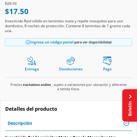
Price reduced from
to
$25.10
$17.50
Insecticida Raid sólido en laminitas mata y repele mosquitos para uso
doméstico, 8 noches de protección. Contiene 8 laminitas de 1 gramo cada
una.
Ingresa un código postal
para ver disponibilidad
Entrega
Devoluciones
Pago
Precios
exclusivos online
, sujeto a variaciones por ubicación y diferente
a tienda física.
Boletín
Detalles del producto
Descripción