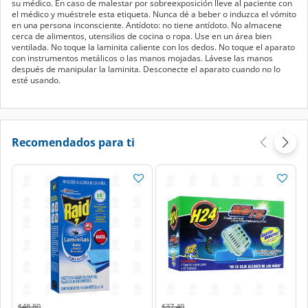
su médico. En caso de malestar por sobreexposición lleve al paciente con
el médico y muéstrele esta etiqueta. Nunca dé a beber o induzca el vómito
en una persona inconsciente. Antídoto: no tiene antídoto. No almacene
cerca de alimentos, utensilios de cocina o ropa. Use en un área bien
ventilada. No toque la laminita caliente con los dedos. No toque el aparato
con instrumentos metálicos o las manos mojadas. Lávese las manos
después de manipular la laminita. Desconecte el aparato cuando no lo
esté usando.
Recomendados para ti
Price reduced from
to
Price reduced from
to
$48.80
$37.40