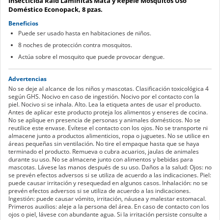
Insecticida Raid Laminitas Mata y Repele Mosquitos Uso
Doméstico Econopack, 8 pzas.
Beneficios
Puede ser usado hasta en habitaciones de niños.
8 noches de protección contra mosquitos.
Actúa sobre el mosquito que puede provocar dengue.
Advertencias
No se deje al alcance de los niños y mascotas. Clasificación toxicológica 4
según GHS. Nocivo en caso de ingestión. Nocivo por el contacto con la
piel. Nocivo si se inhala. Alto. Lea la etiqueta antes de usar el producto.
Antes de aplicar este producto proteja los alimentos y enseres de cocina.
No se aplique en presencia de personas y animales domésticos. No se
reutilice este envase. Evítese el contacto con los ojos. No se transporte ni
almacene junto a productos alimenticios, ropa o juguetes. No se utilice en
áreas pequeñas sin ventilación. No tire el empaque hasta que se haya
terminado el producto. Remueva o cubra acuarios, jaulas de animales
durante su uso. No se almacene junto con alimentos y bebidas para
mascotas. Lávese las manos después de su uso. Daños a la salud: Ojos: no
se prevén efectos adversos si se utiliza de acuerdo a las indicaciones. Piel:
puede causar irritación y resequedad en algunos casos. Inhalación: no se
prevén efectos adversos si se utiliza de acuerdo a las indicaciones.
Ingestión: puede causar vómito, irritación, náusea y malestar estomacal.
Primeros auxilios: aleje a la persona del área. En caso de contacto con los
ojos o piel, lávese con abundante agua. Si la irritación persiste consulte a