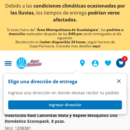
< div class="carousel-inner">
condiciones climáticas ocasionadas por
¡Ahora tambi
los tiempos de entrega
podrían verse
afectados.
Si estas fuera del "
Área Metropolitana de Guadalajara
", los
pedidos a
domicilio
realizados después de las
8:00 pm
serán entregados al día
siguiente.
Recolección en
locker disponible 24 horas
, según horario de
SuperFarmacia. Consulta más detalles
aquí
0
×
Elige una dirección de entrega
Ingresa una dirección en donde deseas recibir tu pedido
Super
Hogar
Jardín y Ferretería
Insecticidas y Trampas
Ingresar dirección
RAID
Insecticida Raid Laminitas Mata y Repele Mosquitos Uso
Doméstico Econopack, 8 pzas.
SKU:
1208381