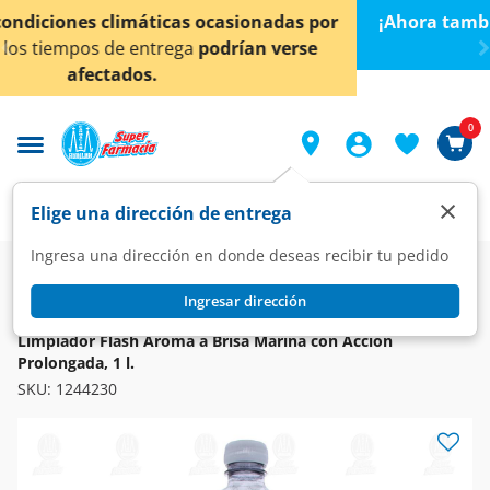
< div class="carousel-inner">
 por
¡Ahora también en Aguascalientes!
Da
clic aquí
p
se
conocer detalles.
0
×
Elige una dirección de entrega
Ingresa una dirección en donde deseas recibir tu pedido
Super
Hogar
Limpieza
Limpiadores y Desmanchadores
Ingresar dirección
FLASH
Limpiador Flash Aroma a Brisa Marina con Acción
Prolongada, 1 l.
SKU:
1244230