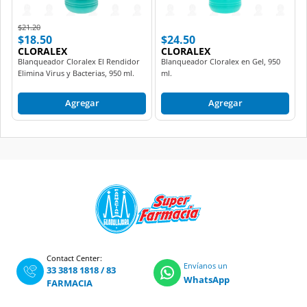
Price reduced from
to
$21.20
$18.50
$24.50
CLORALEX
CLORALEX
Blanqueador Cloralex El Rendidor
Blanqueador Cloralex en Gel, 950
Elimina Virus y Bacterias, 950 ml.
ml.
Agregar
Agregar
Contact Center:
Envíanos un
33 3818 1818
/
83
WhatsApp
FARMACIA