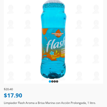
Price reduced from
to
$20.40
$17.90
Limpiador Flash Aroma a Brisa Marina con Acción Prolongada, 1 litro.