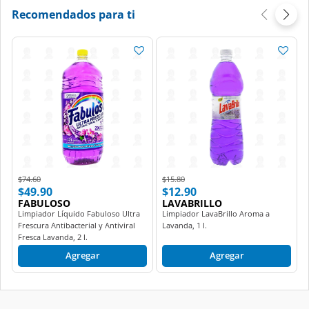
Recomendados para ti
Price reduced from
to
Price reduced from
to
$74.60
$15.80
$49.90
$12.90
FABULOSO
LAVABRILLO
Limpiador Líquido Fabuloso Ultra
Limpiador LavaBrillo Aroma a
Frescura Antibacterial y Antiviral
Lavanda, 1 l.
Fresca Lavanda, 2 l.
Agregar
Agregar