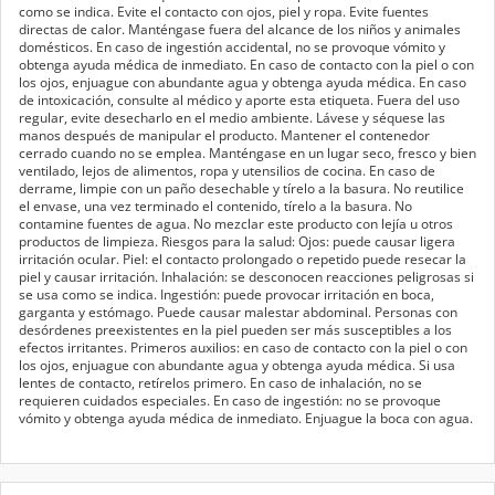
como se indica. Evite el contacto con ojos, piel y ropa. Evite fuentes
directas de calor. Manténgase fuera del alcance de los niños y animales
domésticos. En caso de ingestión accidental, no se provoque vómito y
obtenga ayuda médica de inmediato. En caso de contacto con la piel o con
los ojos, enjuague con abundante agua y obtenga ayuda médica. En caso
de intoxicación, consulte al médico y aporte esta etiqueta. Fuera del uso
regular, evite desecharlo en el medio ambiente. Lávese y séquese las
manos después de manipular el producto. Mantener el contenedor
cerrado cuando no se emplea. Manténgase en un lugar seco, fresco y bien
ventilado, lejos de alimentos, ropa y utensilios de cocina. En caso de
derrame, limpie con un paño desechable y tírelo a la basura. No reutilice
el envase, una vez terminado el contenido, tírelo a la basura. No
contamine fuentes de agua. No mezclar este producto con lejía u otros
productos de limpieza. Riesgos para la salud: Ojos: puede causar ligera
irritación ocular. Piel: el contacto prolongado o repetido puede resecar la
piel y causar irritación. Inhalación: se desconocen reacciones peligrosas si
se usa como se indica. Ingestión: puede provocar irritación en boca,
garganta y estómago. Puede causar malestar abdominal. Personas con
desórdenes preexistentes en la piel pueden ser más susceptibles a los
efectos irritantes. Primeros auxilios: en caso de contacto con la piel o con
los ojos, enjuague con abundante agua y obtenga ayuda médica. Si usa
lentes de contacto, retírelos primero. En caso de inhalación, no se
requieren cuidados especiales. En caso de ingestión: no se provoque
vómito y obtenga ayuda médica de inmediato. Enjuague la boca con agua.