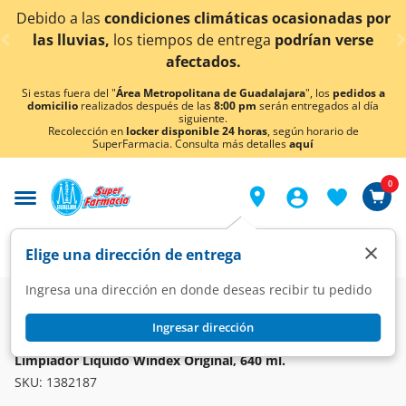
< div class="carousel-inner">
ido a las
condiciones climáticas ocasionadas por
¡Ah
as lluvias,
los tiempos de entrega
podrían verse
afectados.
Si estas fuera del "
Área Metropolitana de Guadalajara
", los
pedidos a
domicilio
realizados después de las
8:00 pm
serán entregados al día
siguiente.
Recolección en
locker disponible 24 horas
, según horario de
SuperFarmacia. Consulta más detalles
aquí
0
×
Elige una dirección de entrega
Ingresa una dirección en donde deseas recibir tu pedido
Super
Hogar
Limpieza
Limpiadores y Desmanchadores
Ingresar dirección
WINDEX
Limpiador Líquido Windex Original, 640 ml.
SKU:
1382187