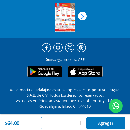
Descarga
nuestra APP
© Farmacia Guadalajara es una empresa de Corporativo Fragua,
S.A.B. de C.V. Todos los derechos reservados.
Av. de las Américas #1254 - Int. UP6, P2 Col. Country Club,
Guadalajara, Jalisco C.P. 44610
En
Farmacias Guadalajara
utilizamos cookies. Al utilizar
$64.00
Formas de pago y compra segura
Agregar
Aceptar
este sitio, aceptas nuestros
términos y condiciones
.