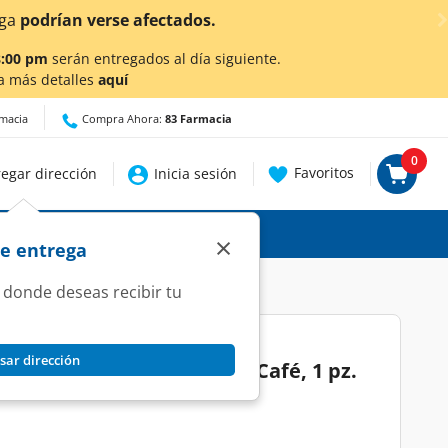
¡A
8:00 pm
serán entregados al día siguiente.
a más detalles
aquí
rmacia
Compra Ahora:
83 Farmacia
0
Favoritos
egar dirección
Inicia sesión
×
de entrega
 donde deseas recibir tu
sar dirección
 Easy Shine para Calzado Café, 1 pz.