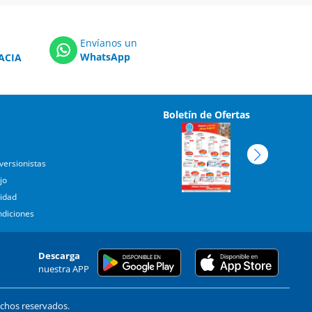
Envíanos un
WhatsApp
ACIA
Boletín de Ofertas
versionistas
jo
cidad
ndiciones
Descarga
nuestra APP
echos reservados.