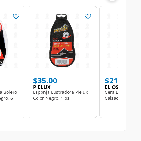
$35.00
$21.00
PIELUX
EL OSO
a Bolero
Esponja Lustradora Pielux
Cera Líquida El 
gro, 6
Color Negro, 1 pz.
Calzado Negro, 7