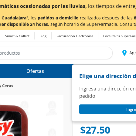
ntrega
podrían verse afectados.
 Guadalajara
", los
pedidos a domicilio
realizados después de las
ker disponible 24 horas
, según horario de SuperFarmacia. Consult
Smart & Collect
Blog
Facturación Electrónica
Localiza tu SuperFa
Agr
Ofertas
Ayuda
Elige una dirección 
y Ceras
Ingresa una dirección en
pedido
EASY SHINE
Ingre
Esponja Lustradora
SKU:
809535
$27.50