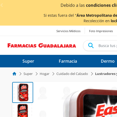
< div class="carousel-inner">
 climáticas ocasionadas por las lluvias,
los tiempos de e
Si estas fuera del "
Área Metropolitana de
Recolección en
loc
Servicios Médicos
Foto Impresiones
Super
Farmacia
Dermo
Super
Hogar
Cuidado del Calzado
Lustradores 