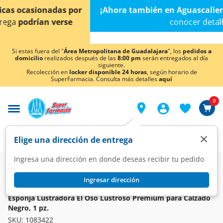
< div class="carousel-inner">
¡Ahora también en Aguascalientes!
Da
clic aquí
para
conocer detalles.
Si estas fuera del "
Área Metropolitana de Guadalajara
", los
pedidos a
domicilio
realizados después de las
8:00 pm
serán entregados al día
siguiente.
Recolección en
locker disponible 24 horas
, según horario de
SuperFarmacia. Consulta más detalles
aquí
0
×
Elige una dirección de entrega
Ingresa una dirección en donde deseas recibir tu pedido
Super
Hogar
Cuidado del Calzado
Lustradores y Ceras
Ingresar dirección
EL OSO
Esponja Lustradora El Oso Lustroso Premium para Calzado
Negro, 1 pz.
SKU:
1083422