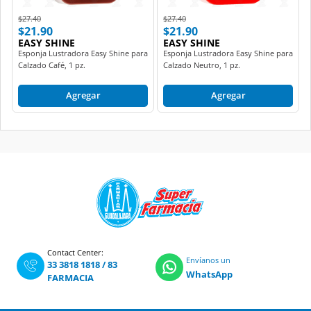
Price reduced from
to
Price reduced from
to
$27.40
$27.40
$21.90
$21.90
EASY SHINE
EASY SHINE
Esponja Lustradora Easy Shine para
Esponja Lustradora Easy Shine para
Calzado Café, 1 pz.
Calzado Neutro, 1 pz.
Agregar
Agregar
Contact Center:
Envíanos un
33 3818 1818
/
83
WhatsApp
FARMACIA